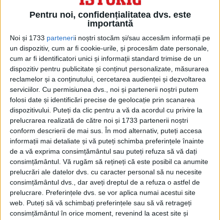
În fiecare dimineață, infirmierii veneau pe
Pentru noi, confidențialitatea dvs. este
punte pentru a verifica starea pacienților și
importantă
pentru a-i lua pe cei care muriseră în
Noi și 1733
parteneri
i noștri stocăm și/sau accesăm informații pe
un dispozitiv, cum ar fi cookie-urile, și procesăm date personale,
timpul nopții. Imaginea cu cei morți care
cum ar fi identificatori unici și informații standard trimise de un
dispozitiv pentru publicitate și conținut personalizate, măsurarea
erau luați de acolo era un motiv de
reclamelor și a conținutului, cercetarea audienței și dezvoltarea
„conjectură sobră” printre cei vii. Într-o
serviciilor.
Cu permisiunea dvs., noi și partenerii noștri putem
folosi date și identificări precise de geolocație prin scanarea
dimineață, soldatul Wallace a fost luat și
dispozitivului. Puteți da clic pentru a vă da acordul cu privire la
dus sub punte într-un salon luxos de clasa
prelucrarea realizată de către noi și 1733 partenerii noștri
conform descrierii de mai sus. În mod alternativ, puteți accesa
întâi, unde pasagerii privilegiați erau
informații mai detaliate și vă puteți schimba preferințele înainte
primiți în zilele de mult apuse de dinainte
de a vă exprima consimțământul sau puteți refuza să vă dați
consimțământul.
Vă rugăm să rețineți că este posibil ca anumite
de război. Fantomele plăcerilor din trecut
prelucrări ale datelor dvs. cu caracter personal să nu necesite
persistau în canapelele acoperite cu
consimțământul dvs., dar aveți dreptul de a refuza o astfel de
prelucrare. Preferințele dvs. se vor aplica numai acestui site
brocart și în covoarele moi și călduroase.
web. Puteți să vă schimbați preferințele sau să vă retrageți
Wallace trebuia să doarmă în continuare
consimțământul în orice moment, revenind la acest site și