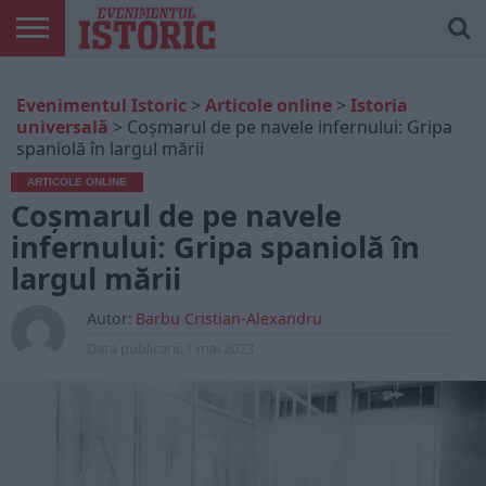
ARTICOLE
ONLINE
EDIȚII
ISTORIC
CONTUL
Evenimentul Istoric
>
Articole online
>
Istoria
TIPĂRITE
PLAY
MEU
universală
>
Coșmarul de pe navele infernului: Gripa
spaniolă în largul mării
ARTICOLE ONLINE
Coșmarul de pe navele
infernului: Gripa spaniolă în
largul mării
Autor:
Barbu Cristian-Alexandru
Data publicarii:
1 mai 2023