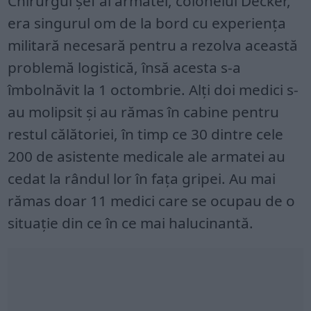
Chirurgul șef al armatei, colonelul Decker,
era singurul om de la bord cu experiența
militară necesară pentru a rezolva această
problemă logistică, însă acesta s-a
îmbolnăvit la 1 octombrie. Alți doi medici s-
au molipsit și au rămas în cabine pentru
restul călătoriei, în timp ce 30 dintre cele
200 de asistente medicale ale armatei au
cedat la rândul lor în fața gripei. Au mai
rămas doar 11 medici care se ocupau de o
situație din ce în ce mai halucinantă.