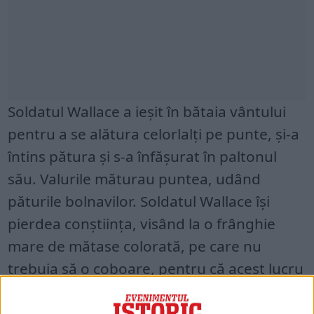
Soldatul Wallace a ieșit în bătaia vântului
pentru a se alătura celorlalți pe punte, și-a
întins pătura și s-a înfășurat în paltonul
său. Valurile măturau puntea, udând
păturile bolnavilor. Soldatul Wallace își
pierdea conștiința, visând la o frânghie
mare de mătase colorată, pe care nu
trebuia să o coboare, pentru că acest lucru
ar fi însemnat dezertare.