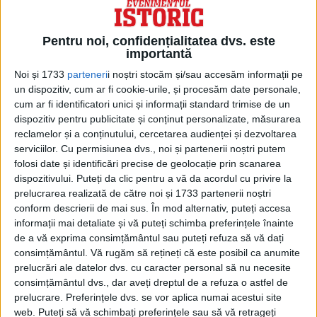
Pentru noi, confidențialitatea dvs. este
importantă
Noi și 1733
parteneri
i noștri stocăm și/sau accesăm informații pe
un dispozitiv, cum ar fi cookie-urile, și procesăm date personale,
cum ar fi identificatori unici și informații standard trimise de un
dispozitiv pentru publicitate și conținut personalizate, măsurarea
reclamelor și a conținutului, cercetarea audienței și dezvoltarea
serviciilor.
Cu permisiunea dvs., noi și partenerii noștri putem
folosi date și identificări precise de geolocație prin scanarea
dispozitivului. Puteți da clic pentru a vă da acordul cu privire la
EPAVĂ ANTICĂ
prelucrarea realizată de către noi și 1733 partenerii noștri
Baumer și colegii săi iau parte la cel mai
conform descrierii de mai sus. În mod alternativ, puteți accesa
informații mai detaliate și vă puteți schimba preferințele înainte
recent efort de investigare a epavei
de a vă exprima consimțământul sau puteți refuza să vă dați
Antikythera, împreună cu oameni de știință
consimțământul.
Vă rugăm să rețineți că este posibil ca anumite
prelucrări ale datelor dvs. cu caracter personal să nu necesite
de la Eforatul Antichităților Subacvatice din
consimțământul dvs., dar aveți dreptul de a refuza o astfel de
Grecia; scafandri de la paza de coastă
prelucrare. Preferințele dvs. se vor aplica numai acestui site
web. Puteți să vă schimbați preferințele sau să vă retrageți