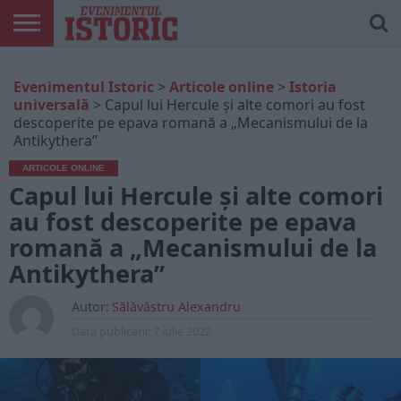
ARTICOLE
ONLINE
EDIȚII
ISTORIC
CONTUL
Evenimentul Istoric
>
Articole online
>
Istoria
TIPĂRITE
PLAY
MEU
universală
>
Capul lui Hercule și alte comori au fost
descoperite pe epava romană a „Mecanismului de la
Antikythera”
ARTICOLE ONLINE
Capul lui Hercule și alte comori
au fost descoperite pe epava
romană a „Mecanismului de la
Antikythera”
Autor:
Sălăvăstru Alexandru
Data publicarii:
7 iulie 2022