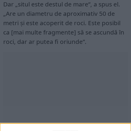
Dar „situl este destul de mare”, a spus el.
„Are un diametru de aproximativ 50 de
metri și este acoperit de roci. Este posibil
ca [mai multe fragmente] să se ascundă în
roci, dar ar putea fi oriunde”.