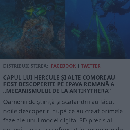
DISTRIBUIE ȘTIREA:
FACEBOOK
|
TWITTER
CAPUL LUI HERCULE ȘI ALTE COMORI AU
FOST DESCOPERITE PE EPAVA ROMANĂ A
„MECANISMULUI DE LA ANTIKYTHERA”
Oamenii de știință și scafandrii au făcut
noile descoperiri după ce au creat primele
faze ale unui model digital 3D precis al
epavei, care s-a scufundat în apropiere de