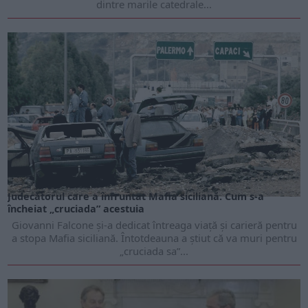
dintre marile catedrale...
Judecătorul care a înfruntat Mafia siciliană. Cum s-a
încheiat „cruciada” acestuia
Giovanni Falcone și-a dedicat întreaga viață și carieră pentru
a stopa Mafia siciliană. Întotdeauna a știut că va muri pentru
„cruciada sa”...