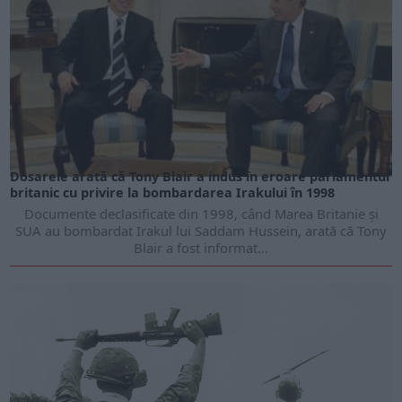
Dosarele arată că Tony Blair a indus în eroare parlamentul
britanic cu privire la bombardarea Irakului în 1998
Documente declasificate din 1998, când Marea Britanie și
SUA au bombardat Irakul lui Saddam Hussein, arată că Tony
Blair a fost informat...