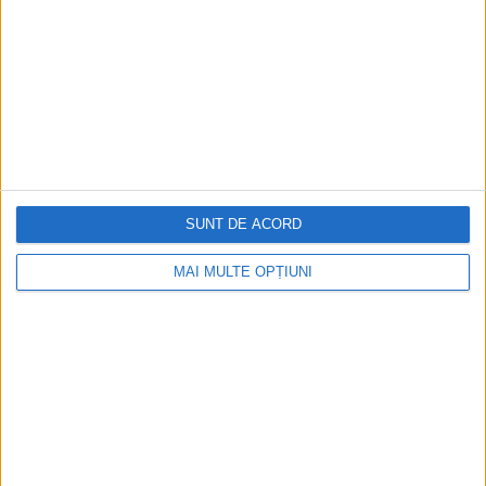
Atleții americani recrutați de CIA au încercat să îi convingă
pe sovietici să dezerteze la Jocurile Olimpice din 1960
La Jocurile Olimpice din 1960, atleții americani recrutați de
CIA au încercat să îi convingă pe sovietici să dezerteze.
SUNT DE ACORD
MAI MULTE OPȚIUNI