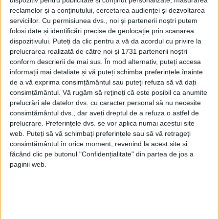
reclamelor și a conținutului, cercetarea audienței și dezvoltarea
serviciilor.
Cu permisiunea dvs., noi și partenerii noștri putem
folosi date și identificări precise de geolocație prin scanarea
dispozitivului. Puteți da clic pentru a vă da acordul cu privire la
prelucrarea realizată de către noi și 1731 partenerii noștri
conform descrierii de mai sus. În mod alternativ, puteți accesa
informații mai detaliate și vă puteți schimba preferințele înainte
de a vă exprima consimțământul sau puteți refuza să vă dați
consimțământul.
Vă rugăm să rețineți că este posibil ca anumite
prelucrări ale datelor dvs. cu caracter personal să nu necesite
consimțământul dvs., dar aveți dreptul de a refuza o astfel de
prelucrare. Preferințele dvs. se vor aplica numai acestui site
Contribuția câinilor de război în bătăliile de la Guam
web. Puteți să vă schimbați preferințele sau să vă retrageți
Câinii militari de serviciu sunt o parte esențială a forțelor
consimțământul în orice moment, revenind la acest site și
armate americane. Cu simțurile lor ascuțite și loialitatea lor,
făcând clic pe butonul "Confidențialitate" din partea de jos a
câinii au servit...
paginii web.