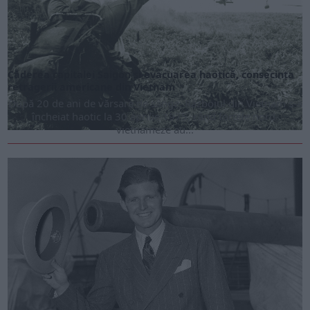
Căderea capitalei Saigon și evacuarea haotică, consecința
retragerii americane din Vietnam
După 20 de ani de vărsare de sânge, Războiul din Vietnam s-a
încheiat haotic la 30 aprilie 1975, când forțele nord-
vietnameze au...