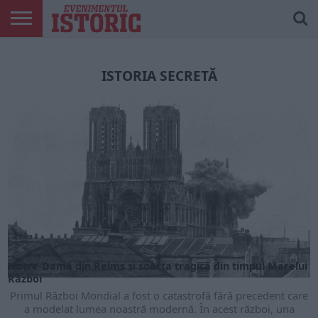
ARTICOLE
ONLINE
EDIȚII
ISTORIC
CONTUL
TIPĂRITE
PLAY
MEU
ISTORIA SECRETĂ
Notre-Dame din Reims și soarta tragică din timpul Marelui
Război
Primul Război Mondial a fost o catastrofă fără precedent care
a modelat lumea noastră modernă. În acest război, una