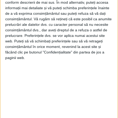
conform descrierii de mai sus. În mod alternativ, puteți accesa
investigheze posibilitatea de a detona o
informații mai detaliate și vă puteți schimba preferințele înainte
bombă pe Lună și modul în care ar putea
de a vă exprima consimțământul sau puteți refuza să vă dați
consimțământul.
Vă rugăm să rețineți că este posibil ca anumite
să o transporte acolo. Inițial se dorea
prelucrări ale datelor dvs. cu caracter personal să nu necesite
utilizarea unei bombe cu hidrogen, dar
consimțământul dvs., dar aveți dreptul de a refuza o astfel de
prelucrare. Preferințele dvs. se vor aplica numai acestui site
aceasta a fost respinsă de Forțele Aeriene
web. Puteți să vă schimbați preferințele sau să vă retrageți
ale SUA, care au considerat că ar fi prea
consimțământul în orice moment, revenind la acest site și
făcând clic pe butonul "Confidențialitate" din partea de jos a
grea pentru a fi propulsată în spațiu. În
paginii web.
schimb, s-a optat pentru un focos W25,
care era suficient de mic pentru a putea fi
transportat cu o rachetă pe partea
îndepărtată a Lunii. Acesta ar exploda la
impact, iar norul rezultat ar fi luminat de
soare.