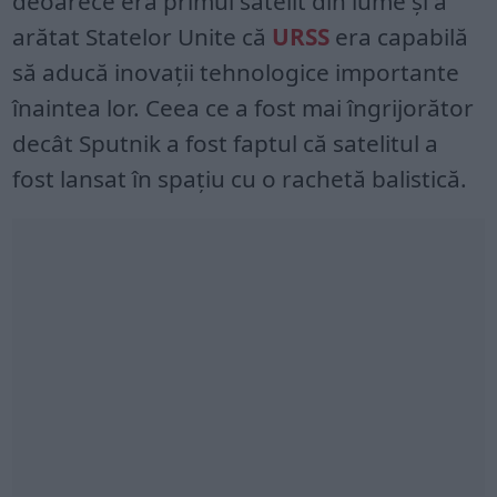
deoarece era primul satelit din lume și a
arătat Statelor Unite că
URSS
era capabilă
să aducă inovații tehnologice importante
înaintea lor. Ceea ce a fost mai îngrijorător
decât Sputnik a fost faptul că satelitul a
fost lansat în spațiu cu o rachetă balistică.