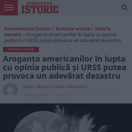
ARTICOLE
ONLINE
EDIȚII
ISTORIC
CONTUL
Evenimentul Istoric
>
Articole online
>
Istoria
TIPĂRITE
PLAY
MEU
secretă
>
Aroganța americanilor în lupta cu opinia
publică și URSS putea provoca un adevărat dezastru
ARTICOLE ONLINE
Aroganța americanilor în lupta
cu opinia publică și URSS putea
provoca un adevărat dezastru
Autor:
Barbu Cristian-Alexandru
Data publicarii:
1 iunie 2023