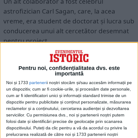
Un alt colaborator a fost celebrul
astrofizician Carl Sagan, care, la acea
vreme, era student de doctorat și lucra sub
conducerea unui alt cercetător desemnat
pentru proiect.
Pentru noi, confidențialitatea dvs. este
importantă
Noi și 1733
parteneri
i noștri stocăm și/sau accesăm informații pe
un dispozitiv, cum ar fi cookie-urile, și procesăm date personale,
cum ar fi identificatori unici și informații standard trimise de un
dispozitiv pentru publicitate și conținut personalizate, măsurarea
reclamelor și a conținutului, cercetarea audienței și dezvoltarea
serviciilor.
Cu permisiunea dvs., noi și partenerii noștri putem
folosi date și identificări precise de geolocație prin scanarea
dispozitivului. Puteți da clic pentru a vă da acordul cu privire la
Această echipă prestigioasă a început să
prelucrarea realizată de către noi și 1733 partenerii noștri