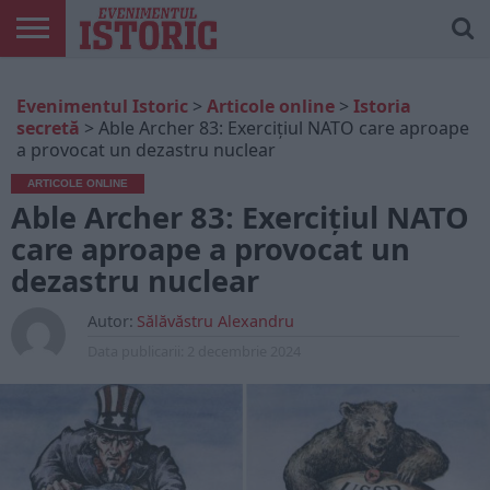
ARTICOLE
ONLINE
EDIȚII
ISTORIC
CONTUL
Evenimentul Istoric
>
Articole online
>
Istoria
TIPĂRITE
PLAY
MEU
secretă
>
Able Archer 83: Exercițiul NATO care aproape
a provocat un dezastru nuclear
ARTICOLE ONLINE
Able Archer 83: Exercițiul NATO
care aproape a provocat un
dezastru nuclear
Autor:
Sălăvăstru Alexandru
Data publicarii:
2 decembrie 2024