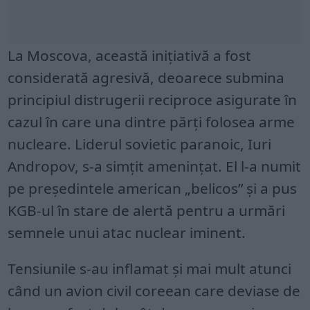
La Moscova, această inițiativă a fost
considerată agresivă, deoarece submina
principiul distrugerii reciproce asigurate în
cazul în care una dintre părți folosea arme
nucleare. Liderul sovietic paranoic, Iuri
Andropov, s-a simțit amenințat. El l-a numit
pe președintele american „belicos” și a pus
KGB-ul în stare de alertă pentru a urmări
semnele unui atac nuclear iminent.
Tensiunile s-au inflamat și mai mult atunci
când un avion civil coreean care deviase de