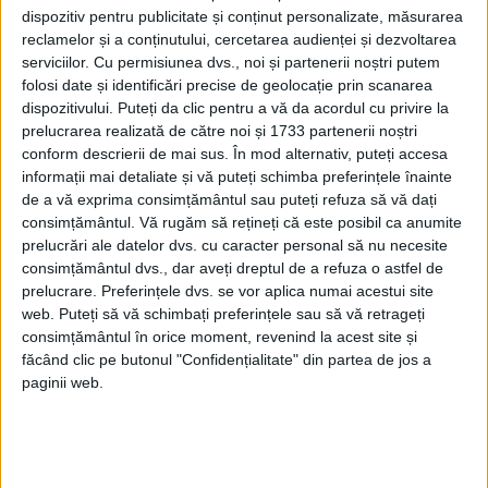
ordine de pregătire a arsenalului nuclear
dispozitiv pentru publicitate și conținut personalizate, măsurarea
reclamelor și a conținutului, cercetarea audienței și dezvoltarea
pentru război.
serviciilor.
Cu permisiunea dvs., noi și partenerii noștri putem
folosi date și identificări precise de geolocație prin scanarea
Spre sfârșitul anilor 1970, aripa dreaptă a
dispozitivului. Puteți da clic pentru a vă da acordul cu privire la
prelucrarea realizată de către noi și 1733 partenerii noștri
SUA a început să aibă sentimentul că a fost
conform descrierii de mai sus. În mod alternativ, puteți accesa
păcălită – că sovieticii foloseau perioada de
informații mai detaliate și vă puteți schimba preferințele înainte
de a vă exprima consimțământul sau puteți refuza să vă dați
destindere pentru a-și consolida
consimțământul.
Vă rugăm să rețineți că este posibil ca anumite
armamentul și a provoca probleme în țările
prelucrări ale datelor dvs. cu caracter personal să nu necesite
consimțământul dvs., dar aveți dreptul de a refuza o astfel de
în curs de dezvoltare. Ronald Reagan a
prelucrare. Preferințele dvs. se vor aplica numai acestui site
exploatat această temă în campania sa
web. Puteți să vă schimbați preferințele sau să vă retrageți
consimțământul în orice moment, revenind la acest site și
pentru președinție în 1980 și, după
făcând clic pe butonul "Confidențialitate" din partea de jos a
alegerea sa, a autorizat o creștere masivă
paginii web.
a armamentului, inclusiv noi bombardiere,
rachete și tancuri, împreună cu o creștere