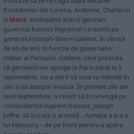
franceze să se retragă după Bătăliile
frontierelor din Lorena, Ardenne, Charleroi
și
Mons
. Anticipând atacul german,
guvernul francez îngrijorat l-a numit pe
generalul Joseph-Simon Gallieni, în vârstă
de 65 de ani, în funcția de guvernator
militar al Parisului. Gallieni, care prezicea
că germanii vor ajunge la Paris până la 5
septembrie, nu a dorit să stea cu mâinile în
sân și să aștepte invazia. În primele zile ale
lunii septembrie, a reușit să îl convingă pe
comandantul suprem francez, Joseph
Joffre, să îi cruțe o armată – Armata a 6-a a
lui Manoury – de pe front pentru a apăra