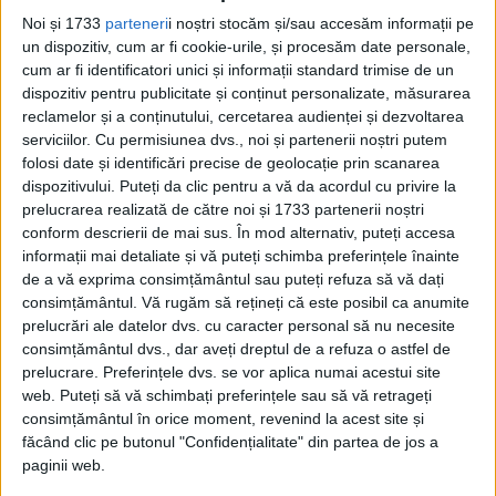
A AFLAT CĂ KLUCK NU A RESPECTAT
Noi și 1733
parteneri
i noștri stocăm și/sau accesăm informații pe
ORDINELE ȘI CĂ TRUPELE SALE – EPUIZATE ȘI
un dispozitiv, cum ar fi cookie-urile, și procesăm date personale,
FĂRĂ RESURSE, DUPĂ CE AU DEPĂȘIT LINIILE
cum ar fi identificatori unici și informații standard trimise de un
DE APROVIZIONARE PE PARCURSUL
dispozitiv pentru publicitate și conținut personalizate, măsurarea
AVANSULUI LOR RAPID – AU TRECUT MARNA
reclamelor și a conținutului, cercetarea audienței și dezvoltarea
serviciilor.
Cu permisiunea dvs., noi și partenerii noștri putem
Temându-se de atacul dinspre Paris asupra
folosi date și identificări precise de geolocație prin scanarea
dispozitivului. Puteți da clic pentru a vă da acordul cu privire la
flancului expus al Armatei 1, Moltke a
prelucrarea realizată de către noi și 1733 partenerii noștri
ordonat ca marșul Armatelor 1 și 2 spre
conform descrierii de mai sus. În mod alternativ, puteți accesa
informații mai detaliate și vă puteți schimba preferințele înainte
Paris să fie oprit pentru a face față oricărei
de a vă exprima consimțământul sau puteți refuza să vă dați
amenințări din acea direcție. Cu toate
consimțământul.
Vă rugăm să rețineți că este posibil ca anumite
prelucrări ale datelor dvs. cu caracter personal să nu necesite
acestea, ordinul a venit prea târziu,
consimțământul dvs., dar aveți dreptul de a refuza o astfel de
deoarece Gallieni își pregătise deja armata
prelucrare. Preferințele dvs. se vor aplica numai acestui site
web. Puteți să vă schimbați preferințele sau să vă retrageți
pentru atac, iar Joffre – cu ajutorul
consimțământul în orice moment, revenind la acest site și
ministrului britanic al războiului, lordul H.
făcând clic pe butonul "Confidențialitate" din partea de jos a
paginii web.
H. Kitchener – obținuse sprijinul promis al