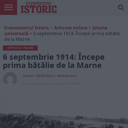
ARTICOLE
ONLINE
EDIȚII
ISTORIC
CONTUL
Evenimentul Istoric
>
Articole online
>
Istoria
TIPĂRITE
PLAY
MEU
universală
>
6 septembrie 1914: Începe prima bătălie
de la Marne
ARTICOLE ONLINE
6 septembrie 1914: Începe
prima bătălie de la Marne
Autor:
Sălăvăstru Alexandru
Data publicarii:
6 septembrie 2022