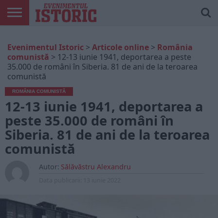
ARTICOLE
ONLINE
EDIȚII
ISTORIC
CONTUL
Evenimentul Istoric
>
Articole online
>
România
TIPĂRITE
PLAY
MEU
comunistă
>
12-13 iunie 1941, deportarea a peste
35.000 de români în Siberia. 81 de ani de la teroarea
comunistă
ROMÂNIA COMUNISTĂ
12-13 iunie 1941, deportarea a
peste 35.000 de români în
Siberia. 81 de ani de la teroarea
comunistă
Autor:
Sălăvăstru Alexandru
Data publicarii:
13 iunie 2022