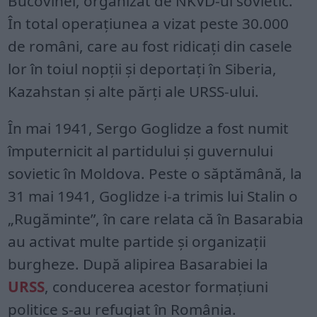
Bucovinei, organizat de NKVD-ul sovietic.
În total operațiunea a vizat peste 30.000
de români, care au fost ridicați din casele
lor în toiul nopții și deportați în Siberia,
Kazahstan și alte părți ale URSS-ului.
În mai 1941, Sergo Goglidze a fost numit
împuternicit al partidului și guvernului
sovietic în Moldova. Peste o săptămână, la
31 mai 1941, Goglidze i-a trimis lui Stalin o
„Rugăminte”, în care relata că în Basarabia
au activat multe partide și organizații
burgheze. După alipirea Basarabiei la
URSS
, conducerea acestor formațiuni
politice s-au refugiat în România.