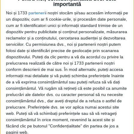
sunteţi deportaţi în locurile îndepărtate din
importantă
nord, în Siberia”. Se acorda 40 de minute
Noi și 1733
parteneri
i noștri stocăm și/sau accesăm informații pe
pentru facerea bagajelor, care nu trebuiau
un dispozitiv, cum ar fi cookie-urile, și procesăm date personale,
cum ar fi identificatori unici și informații standard trimise de un
să depăşească 40 kg de fiecare familie.
dispozitiv pentru publicitate și conținut personalizate, măsurarea
Urma îmbarcarea în maşini şi
reclamelor și a conținutului, cercetarea audienței și dezvoltarea
serviciilor.
Cu permisiunea dvs., noi și partenerii noștri putem
transportarea până la cea mai apropiată
folosi date și identificări precise de geolocație prin scanarea
staţie feroviară, de unde se făcea
dispozitivului. Puteți da clic pentru a vă da acordul cu privire la
prelucrarea realizată de către noi și 1733 partenerii noștri
repartizarea conform locului de destinaţie
conform descrierii de mai sus. În mod alternativ, puteți accesa
stabilit din timp de NKVD.
informații mai detaliate și vă puteți schimba preferințele înainte
de a vă exprima consimțământul sau puteți refuza să vă dați
consimțământul.
Vă rugăm să rețineți că este posibil ca anumite
prelucrări ale datelor dvs. cu caracter personal să nu necesite
consimțământul dvs., dar aveți dreptul de a refuza o astfel de
prelucrare. Preferințele dvs. se vor aplica numai acestui site
web. Puteți să vă schimbați preferințele sau să vă retrageți
consimțământul în orice moment, revenind la acest site și
făcând clic pe butonul "Confidențialitate" din partea de jos a
paginii web.