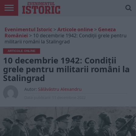
ARTICOLE
ONLINE
EDIȚII
ISTORIC
CONTUL
Evenimentul Istoric
>
Articole online
>
Geneza
TIPĂRITE
PLAY
MEU
României
>
10 decembrie 1942: Condiții grele pentru
militarii români la Stalingrad
ARTICOLE ONLINE
10 decembrie 1942: Condiții
grele pentru militarii români la
Stalingrad
Autor:
Sălăvăstru Alexandru
Data publicarii:
11 decembrie 2022