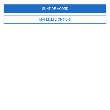
SUNT DE ACORD
Istoria dezvoltării cazinourilor în
MAI MULTE OPȚIUNI
România: de la saloane sociale, la era
digitală
Figuri istorice celebre în sloturile online:
De la Cleopatra până la Iulius Cezar și
Napoleon Bonaparte
Aprilie 2026