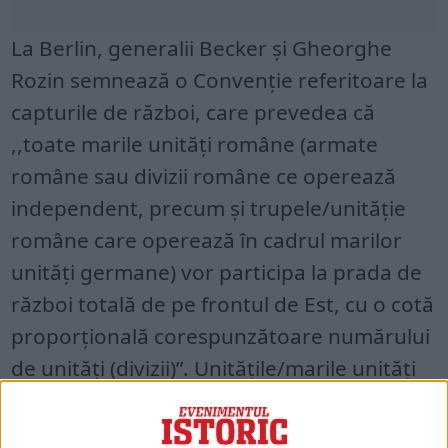
La Berlin, generalii Becker şi Gheorghe
Rozin semnează o Convenţie referitoare la
capturile de război, care prevedea că
,,toate marile unităţi române (armate
române sau divizii române ce operează
independent, precum şi trupele/unităţie
române care operează în cadrul marilor
unităţi germane) vor participa la prada de
război totală de pe frontul de Est, cu o cotă
proporţională corespunzătoare numărului
de unităţi (divizii)”. Unităţile/marile unităţi
române puteau să îşi completeze lipsurile
din capturile de război făcute de ele.