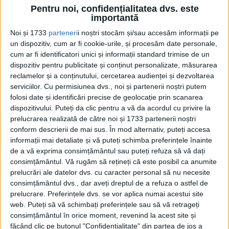
Pentru noi, confidențialitatea dvs. este
Pe alte fronturi:
importantă
Noi și 1733
parteneri
i noștri stocăm și/sau accesăm informații pe
• În cadrul bătăliei de la Rjev, Divizia 12
un dispozitiv, cum ar fi cookie-urile, și procesăm date personale,
cum ar fi identificatori unici și informații standard trimise de un
tancuri germană atacă şi reocupă terenul
dispozitiv pentru publicitate și conținut personalizate, măsurarea
din zona văii Lucesa (sud-vest Olenino).
reclamelor și a conținutului, cercetarea audienței și dezvoltarea
serviciilor.
Cu permisiunea dvs., noi și partenerii noștri putem
folosi date și identificări precise de geolocație prin scanarea
dispozitivului. Puteți da clic pentru a vă da acordul cu privire la
prelucrarea realizată de către noi și 1733 partenerii noștri
conform descrierii de mai sus. În mod alternativ, puteți accesa
informații mai detaliate și vă puteți schimba preferințele înainte
de a vă exprima consimțământul sau puteți refuza să vă dați
consimțământul.
Vă rugăm să rețineți că este posibil ca anumite
prelucrări ale datelor dvs. cu caracter personal să nu necesite
consimțământul dvs., dar aveți dreptul de a refuza o astfel de
prelucrare. Preferințele dvs. se vor aplica numai acestui site
web. Puteți să vă schimbați preferințele sau să vă retrageți
consimțământul în orice moment, revenind la acest site și
făcând clic pe butonul "Confidențialitate" din partea de jos a