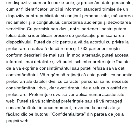
Rus. La început, regiunea a fost împărțită
un dispozitiv, cum ar fi cookie-urile, și procesăm date personale,
între trei frați nobili.
cum ar fi identificatori unici și informații standard trimise de un
dispozitiv pentru publicitate și conținut personalizate, măsurarea
reclamelor și a conținutului, cercetarea audienței și dezvoltarea
„Cel mai în vârstă, Rurik, s-a situat la
serviciilor.
Cu permisiunea dvs., noi și partenerii noștri putem
Novgorod; al doilea, Sineus, la Beloozero;
folosi date și identificări precise de geolocație prin scanarea
iar al treilea, Truvor, la Izborsk”,
dispozitivului. Puteți da clic pentru a vă da acordul cu privire la
prelucrarea realizată de către noi și 1733 partenerii noștri
relatează Cronica primară rusă, o istorie
conform descrierii de mai sus. În mod alternativ, puteți accesa
a regiunii finalizată în secolul al XII-lea
informații mai detaliate și vă puteți schimba preferințele înainte
de călugării din Kiev. „Din cauza acestor
de a vă exprima consimțământul sau puteți refuza să vă dați
varangi, districtul Novgorod a devenit
consimțământul.
Vă rugăm să rețineți că este posibil ca anumite
prelucrări ale datelor dvs. cu caracter personal să nu necesite
cunoscut sub numele de țara lui Rus”.
consimțământul dvs., dar aveți dreptul de a refuza o astfel de
(„Rus”, de unde provine numele „Rusia”,
prelucrare. Preferințele dvs. se vor aplica numai acestui site
se presupune că provine dintr-un vechi
web. Puteți să vă schimbați preferințele sau să vă retrageți
consimțământul în orice moment, revenind la acest site și
cuvânt nordic pentru „oameni care
făcând clic pe butonul "Confidențialitate" din partea de jos a
vâslesc”).
paginii web.