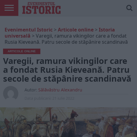
ARTICOLE
ONLINE
EDIȚII
ISTORIC
CONTUL
Evenimentul Istoric
>
Articole online
>
Istoria
TIPĂRITE
PLAY
MEU
universală
>
Varegii, ramura vikingilor care a fondat
Rusia Kieveană. Patru secole de stăpânire scandinavă
ARTICOLE ONLINE
Varegii, ramura vikingilor care
a fondat Rusia Kieveană. Patru
secole de stăpânire scandinavă
Autor:
Sălăvăstru Alexandru
Data publicarii:
21 iulie 2022