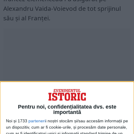
Alexandru Vaida-Voievod de tot sprijinul
său şi al Franţei.
Pentru noi, confidențialitatea dvs. este
În debutul discuţiilor, Georges Clemenceau
importantă
a dat citire scrisorii preşedintelui american
Noi și 1733
parteneri
i noștri stocăm și/sau accesăm informații pe
Woodrow Wilson care atrăgea atenţia
un dispozitiv, cum ar fi cookie-urile, și procesăm date personale,
cum ar fi identificatori unici și informații standard trimise de un