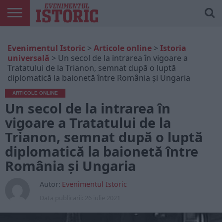
ARTICOLE
ONLINE
EDIȚII
ISTORIC
CONTUL
Evenimentul Istoric
>
Articole online
>
Istoria
TIPĂRITE
PLAY
MEU
universală
>
Un secol de la intrarea în vigoare a
Tratatului de la Trianon, semnat după o luptă
diplomatică la baionetă între România și Ungaria
ARTICOLE ONLINE
Un secol de la intrarea în
vigoare a Tratatului de la
Trianon, semnat după o luptă
diplomatică la baionetă între
România și Ungaria
Autor:
Evenimentul Istoric
Data publicarii:
26 iulie 2021