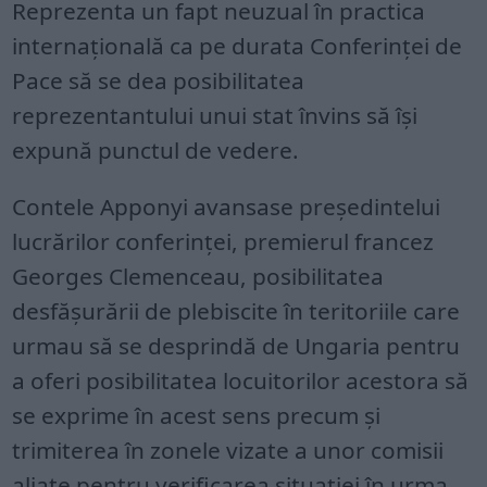
Reprezenta un fapt neuzual în practica
internaţională ca pe durata Conferinţei de
Pace să se dea posibilitatea
reprezentantului unui stat învins să îşi
expună punctul de vedere.
Contele Apponyi avansase preşedintelui
lucrărilor conferinţei, premierul francez
Georges Clemenceau, posibilitatea
desfăşurării de plebiscite în teritoriile care
urmau să se desprindă de Ungaria pentru
a oferi posibilitatea locuitorilor acestora să
se exprime în acest sens precum şi
trimiterea în zonele vizate a unor comisii
aliate pentru verificarea situaţiei în urma