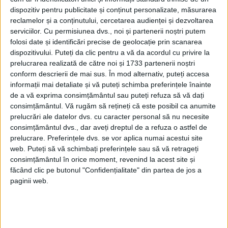
României asupra necesităţii retragerii
dispozitiv pentru publicitate și conținut personalizate, măsurarea
trupelor de pe teritoriul Ungariei
în
reclamelor și a conținutului, cercetarea audienței și dezvoltarea
serviciilor.
Cu permisiunea dvs., noi și partenerii noștri putem
limitele stabilite în cadrul conferinţei.
folosi date și identificări precise de geolocație prin scanarea
dispozitivului. Puteți da clic pentru a vă da acordul cu privire la
Poziţie similară a exprimat şi premierul
prelucrarea realizată de către noi și 1733 partenerii noștri
conform descrierii de mai sus. În mod alternativ, puteți accesa
britanic Lloyd George, cerând guvernului
informații mai detaliate și vă puteți schimba preferințele înainte
român să pună în aplicare deciziile
de a vă exprima consimțământul sau puteți refuza să vă dați
consimțământul.
Vă rugăm să rețineți că este posibil ca anumite
conferinţei.
prelucrări ale datelor dvs. cu caracter personal să nu necesite
consimțământul dvs., dar aveți dreptul de a refuza o astfel de
Premierul român Alexandru Vaida-Voievod
prelucrare. Preferințele dvs. se vor aplica numai acestui site
web. Puteți să vă schimbați preferințele sau să vă retrageți
s-a angajat ca până la 1 martie 1920
consimțământul în orice moment, revenind la acest site și
trupele române vor fi retrase conform
făcând clic pe butonul "Confidențialitate" din partea de jos a
paginii web.
hotărârilor stabilite în cadrul lucrărilor, în
23 februarie 1920 anunţând Consiliul
Suprem al Conferinţei că a ordonat