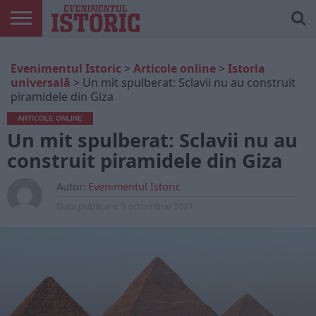
ARTICOLE
ONLINE
EDIȚII
ISTORIC
CONTUL
Evenimentul Istoric
>
Articole online
>
Istoria
TIPĂRITE
PLAY
MEU
universală
>
Un mit spulberat: Sclavii nu au construit
piramidele din Giza
ARTICOLE ONLINE
Un mit spulberat: Sclavii nu au
construit piramidele din Giza
Autor:
Evenimentul Istoric
Data publicarii:
9 octombrie 2021