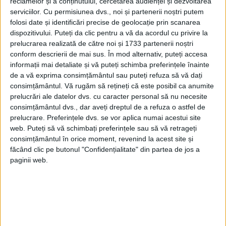
reclamelor și a conținutului, cercetarea audienței și dezvoltarea
serviciilor.
Cu permisiunea dvs., noi și partenerii noștri putem
folosi date și identificări precise de geolocație prin scanarea
dispozitivului. Puteți da clic pentru a vă da acordul cu privire la
prelucrarea realizată de către noi și 1733 partenerii noștri
Zidurile unor morminte au fost
conform descrierii de mai sus. În mod alternativ, puteți accesa
inscripționate, acestea explicând procesul
informații mai detaliate și vă puteți schimba preferințele înainte
de a vă exprima consimțământul sau puteți refuza să vă dați
de construire a piramidei. Oasele au fost
consimțământul.
Vă rugăm să rețineți că este posibil ca anumite
apoi transferate la Școala de Medicină a
prelucrări ale datelor dvs. cu caracter personal să nu necesite
consimțământul dvs., dar aveți dreptul de a refuza o astfel de
Universității din Cairo, unde s-au făcut mai
prelucrare. Preferințele dvs. se vor aplica numai acestui site
multe descoperiri inovatoare. Din toate
web. Puteți să vă schimbați preferințele sau să vă retrageți
consimțământul în orice moment, revenind la acest site și
scheletele, 50% erau bărbați, 50% femei,
făcând clic pe butonul "Confidențialitate" din partea de jos a
iar 23,6% aparțineau copiilor. Acest lucru a
paginii web.
indicat faptul că multe familii au trăit în
jurul piramidelor.
20.000 DE OAMENI PENTRU A FI