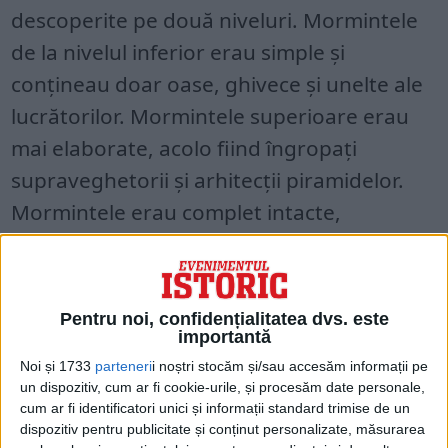
descoperite pe două niveluri. Mormintele
de la nivelul inferior erau simple și
conțineau doar oase, ghivece și unelte ale
lucrătorilor. Mormintele superioare erau
mai elaborate, acolo fiind îngropați
supraveghetorii și arhitecții piramidelor.
Mormintele erau complet intacte,
deoarece hoții nu erau interesați de ele.
Pentru noi, confidențialitatea dvs. este
importantă
Noi și 1733
parteneri
i noștri stocăm și/sau accesăm informații pe
un dispozitiv, cum ar fi cookie-urile, și procesăm date personale,
cum ar fi identificatori unici și informații standard trimise de un
dispozitiv pentru publicitate și conținut personalizate, măsurarea