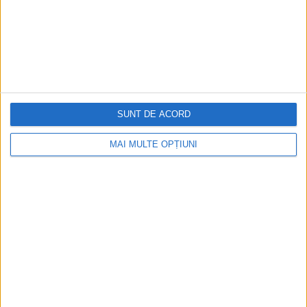
Istoria dezvoltării cazinourilor în
România: de la saloane sociale, la era
digitală
Figuri istorice celebre în sloturile online:
De la Cleopatra până la Iulius Cezar și
SUNT DE ACORD
Napoleon Bonaparte
MAI MULTE OPȚIUNI
Aprilie 2026