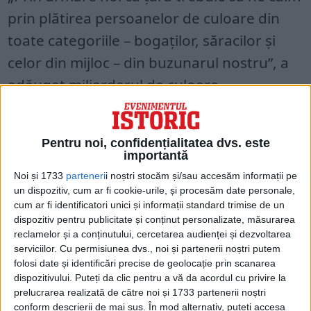
prin plătirea persoanelor de culoare din
toate categoriile – bogaților, săracilor și
celor din mijloc – din buzunarul nostru”, a
adăugat miliardarul de culoare.
333.400 DE DOLARI PENTRU FIECARE
AFRO-AMERICAN
Pentru noi, confidențialitatea dvs. este
importantă
Potrivit ultimelor date ale Biroului de
Noi și 1733
parteneri
i noștri stocăm și/sau accesăm informații pe
Recensământ de la Washington, în SUA
un dispozitiv, cum ar fi cookie-urile, și procesăm date personale,
trăiesc 41,9 milioane de afro-americani,
cum ar fi identificatori unici și informații standard trimise de un
dispozitiv pentru publicitate și conținut personalizate, măsurarea
ceea ce ar însemna că fiecare ar urma să
reclamelor și a conținutului, cercetarea audienței și dezvoltarea
primească în jur de 333.400 de dolari,
serviciilor.
Cu permisiunea dvs., noi și partenerii noștri putem
folosi date și identificări precise de geolocație prin scanarea
potrivit planului lui Johnson.
dispozitivului. Puteți da clic pentru a vă da acordul cu privire la
prelucrarea realizată de către noi și 1733 partenerii noștri
conform descrierii de mai sus. În mod alternativ, puteți accesa