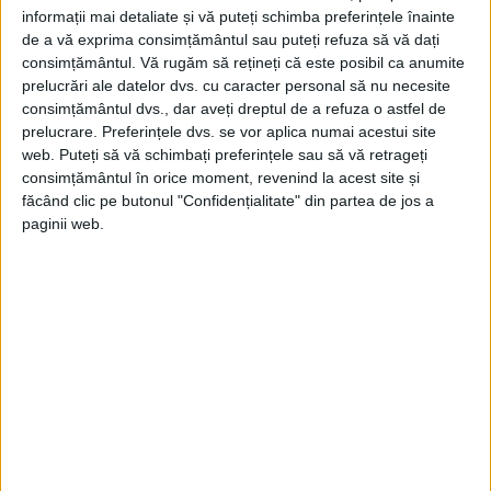
Diferența de avere dintre albii și afro-
informații mai detaliate și vă puteți schimba preferințele înainte
americanii din SUA
este pusă pe seama
de a vă exprima consimțământul sau puteți refuza să vă dați
consimțământul.
Vă rugăm să rețineți că este posibil ca anumite
mai multor factori ca de exemplu nivelurile
prelucrări ale datelor dvs. cu caracter personal să nu necesite
diferite de educație și salarizare, dar și
consimțământul dvs., dar aveți dreptul de a refuza o astfel de
prelucrare. Preferințele dvs. se vor aplica numai acestui site
prejudecăților conștiente și inconștiente.
web. Puteți să vă schimbați preferințele sau să vă retrageți
consimțământul în orice moment, revenind la acest site și
făcând clic pe butonul "Confidențialitate" din partea de jos a
paginii web.
Johnson, în vârstă de 75 de ani, le-a