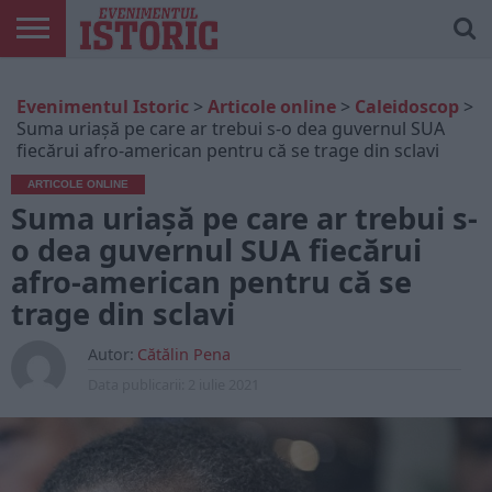
ARTICOLE
ONLINE
EDIȚII
ISTORIC
CONTUL
Evenimentul Istoric
>
Articole online
>
Caleidoscop
>
TIPĂRITE
PLAY
MEU
Suma uriașă pe care ar trebui s-o dea guvernul SUA
fiecărui afro-american pentru că se trage din sclavi
ARTICOLE ONLINE
Suma uriașă pe care ar trebui s-
o dea guvernul SUA fiecărui
afro-american pentru că se
trage din sclavi
Autor:
Cătălin Pena
Data publicarii:
2 iulie 2021