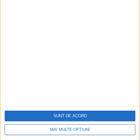
Istoria sloturilor: de la primele aparate
la sloturile online
Istoria dezvoltării cazinourilor în
România: de la saloane sociale, la era
digitală
Figuri istorice celebre în sloturile online:
De la Cleopatra până la Iulius Cezar și
Napoleon Bonaparte
Aprilie 2026
SUNT DE ACORD
MAI MULTE OPȚIUNI