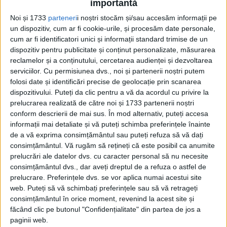
importantă
aeriene împotriva militanților din nord-
Noi și 1733
parteneri
i noștri stocăm și/sau accesăm informații pe
vestul Pakistanului și, potrivit unui raport,
un dispozitiv, cum ar fi cookie-urile, și procesăm date personale,
cum ar fi identificatori unici și informații standard trimise de un
pentru a doborî o dronă de fabricație
dispozitiv pentru publicitate și conținut personalizate, măsurarea
iraniană în sud-vestul Pakistanului în 2017.
reclamelor și a conținutului, cercetarea audienței și dezvoltarea
serviciilor.
Cu permisiunea dvs., noi și partenerii noștri putem
folosi date și identificări precise de geolocație prin scanarea
dispozitivului. Puteți da clic pentru a vă da acordul cu privire la
prelucrarea realizată de către noi și 1733 partenerii noștri
conform descrierii de mai sus. În mod alternativ, puteți accesa
informații mai detaliate și vă puteți schimba preferințele înainte
de a vă exprima consimțământul sau puteți refuza să vă dați
consimțământul.
Vă rugăm să rețineți că este posibil ca anumite
prelucrări ale datelor dvs. cu caracter personal să nu necesite
consimțământul dvs., dar aveți dreptul de a refuza o astfel de
prelucrare. Preferințele dvs. se vor aplica numai acestui site
web. Puteți să vă schimbați preferințele sau să vă retrageți
consimțământul în orice moment, revenind la acest site și
Oficiali actuali și în retragere din forțele
făcând clic pe butonul "Confidențialitate" din partea de jos a
paginii web.