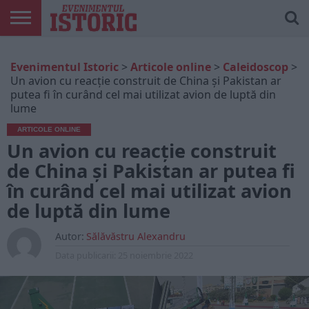
ARTICOLE
ONLINE
EDIȚII
ISTORIC
CONTUL
Evenimentul Istoric
>
Articole online
>
Caleidoscop
>
TIPĂRITE
PLAY
MEU
Un avion cu reacție construit de China și Pakistan ar
putea fi în curând cel mai utilizat avion de luptă din
lume
ARTICOLE ONLINE
Un avion cu reacție construit
de China și Pakistan ar putea fi
în curând cel mai utilizat avion
de luptă din lume
Autor:
Sălăvăstru Alexandru
Data publicarii:
25 noiembrie 2022