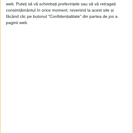
web. Puteți să vă schimbați preferințele sau să vă retrageți
consimțământul în orice moment, revenind la acest site și
făcând clic pe butonul "Confidențialitate" din partea de jos a
paginii web.
ARTICOLE ONLINE
Cum a impus Regina Victoria tradiția rochiei de mireasă
albă
Înainte de secolul al XIX-lea, era obișnuit ca mireasa să poarte
cea mai bună rochie a...