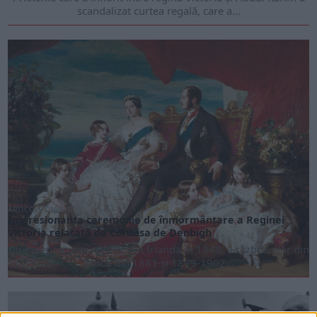
scandalizat curtea regală, care a...
ARTICOLE ONLINE
Impresionanta ceremonie de înmormântare a Reginei
Victoria relatată de Contesa de Denbigh
Cu excepția unei revolte din Irlanda în 1848, a războaielor din
Africa din 1881 și 1899-1902...