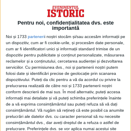
Pentru noi, confidențialitatea dvs. este
importantă
Noi și 1733
parteneri
i noștri stocăm și/sau accesăm informații pe
un dispozitiv, cum ar fi cookie-urile, și procesăm date personale,
cum ar fi identificatori unici și informații standard trimise de un
dispozitiv pentru publicitate și conținut personalizate, măsurarea
ARTICOLE ONLINE
reclamelor și a conținutului, cercetarea audienței și dezvoltarea
Verii din Primul Război Mondial: Conflictul sângeros dintre
serviciilor.
Cu permisiunea dvs., noi și partenerii noștri putem
puterile europene înrudite
folosi date și identificări precise de geolocație prin scanarea
Poate părea ciudat, dar în timpul Primului Război Mondial
dispozitivului. Puteți da clic pentru a vă da acordul cu privire la
majoritatea suveranilor din țările implicate în conflict...
prelucrarea realizată de către noi și 1733 partenerii noștri
conform descrierii de mai sus. În mod alternativ, puteți accesa
informații mai detaliate și vă puteți schimba preferințele înainte
de a vă exprima consimțământul sau puteți refuza să vă dați
consimțământul.
Vă rugăm să rețineți că este posibil ca anumite
prelucrări ale datelor dvs. cu caracter personal să nu necesite
consimțământul dvs., dar aveți dreptul de a refuza o astfel de
prelucrare. Preferințele dvs. se vor aplica numai acestui site