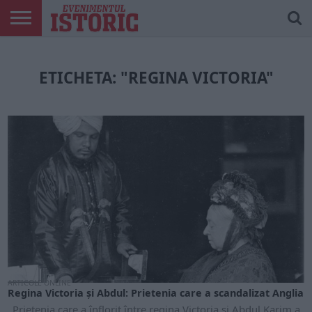
ARTICOLE
ONLINE
EDIȚII
ISTORIC
CONTUL
TIPĂRITE
PLAY
MEU
ETICHETA: "REGINA VICTORIA"
ARTICOLE ONLINE
Regina Victoria și Abdul: Prietenia care a scandalizat Anglia
Prietenia care a înflorit între regina Victoria și Abdul Karim a