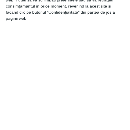
vânzarea lor în 2000.
consimțământul în orice moment, revenind la acest site și
făcând clic pe butonul "Confidențialitate" din partea de jos a
paginii web.
Un obiect mai neobișnuit este chiștocul de
trabuc care a fost fumat de Sir Winston
Chruchill.
Bunicul actualului proprietar, Arthur
Church, a fost polițist la Scotland Yard în
anii 1940.