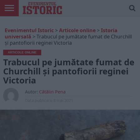
ARTICOLE
ONLINE
EDIȚII
ISTORIC
CONTUL
Evenimentul Istoric
>
Articole online
>
Istoria
TIPĂRITE
PLAY
MEU
universală
>
Trabucul pe jumătate fumat de Churchill
și pantofiorii reginei Victoria
ARTICOLE ONLINE
Trabucul pe jumătate fumat de
Churchill și pantofiorii reginei
Victoria
Autor:
Cătălin Pena
Data publicarii:
8 mai 2021