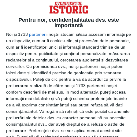
Pentru noi, confidențialitatea dvs. este
Bănuim că servitorii Reginei Victoria au
importantă
comandat mai multe perechi dintr-un
Noi și 1733
parteneri
i noștri stocăm și/sau accesăm informații pe
un dispozitiv, cum ar fi cookie-urile, și procesăm date personale,
anumit stil și, datorită naturii lor delicate,
cum ar fi identificatori unici și informații standard trimise de un
probabil că nu au fost purtați de prea
dispozitiv pentru publicitate și conținut personalizate, măsurarea
reclamelor și a conținutului, cercetarea audienței și dezvoltarea
multe ori”.
serviciilor.
Cu permisiunea dvs., noi și partenerii noștri putem
folosi date și identificări precise de geolocație prin scanarea
Pantofii, în stil de balet, fuseseră dăruiți de
dispozitivului. Puteți da clic pentru a vă da acordul cu privire la
prelucrarea realizată de către noi și 1733 partenerii noștri
Regina Victoria lui Harriet Sutherland-
conform descrierii de mai sus. În mod alternativ, puteți accesa
Leveson-Gower, Ducesă de Sutherland.
informații mai detaliate și vă puteți schimba preferințele înainte
de a vă exprima consimțământul sau puteți refuza să vă dați
consimțământul.
Vă rugăm să rețineți că este posibil ca anumite
Nepoata ei, Lady Florence, s-a căsătorit cu
prelucrări ale datelor dvs. cu caracter personal să nu necesite
Henry Chaplin, primul viconte Chaplin, iar
consimțământul dvs., dar aveți dreptul de a refuza o astfel de
prelucrare. Preferințele dvs. se vor aplica numai acestui site
papucii au rămas în familia Chaplin până la
web. Puteți să vă schimbați preferințele sau să vă retrageți