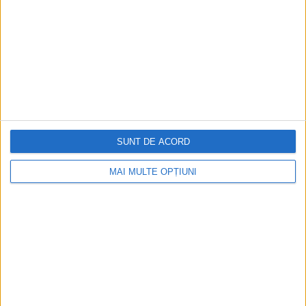
ARTICOLE ONLINE
Comandamentul pentru Operațiuni Speciale al SUA
lucrează la o versiune nouă și îmbunătățită a mini-
submarinului invizibil al Navy SEALs
Pentru a rămâne eficienți într-o nouă eră a războiului și
pentru a contracara armata chineză în...
SUNT DE ACORD
MAI MULTE OPȚIUNI
Cea mai mare revistă de istorie din Europa!
.
Media KIT