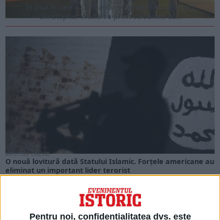
În ziua în care a sosit avionul de salvare, caporalul
Christopher Wolfert a privit coloanele de...
ARTICOLE ONLINE
O nouă lovitură dată Statului Islamic. Forțele americane au
eliminat un important lider terorist
Forțele americane au repetat îndelung un raid secret pentru a
elimina săptămâna aceasta un agent financiar...
Pentru noi, confidențialitatea dvs. este