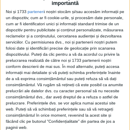
importantă
Noi și 1733
parteneri
i noștri stocăm și/sau accesăm informații pe
un dispozitiv, cum ar fi cookie-urile, și procesăm date personale,
cum ar fi identificatori unici și informații standard trimise de un
dispozitiv pentru publicitate și conținut personalizate, măsurarea
reclamelor și a conținutului, cercetarea audienței și dezvoltarea
serviciilor.
Cu permisiunea dvs., noi și partenerii noștri putem
folosi date și identificări precise de geolocație prin scanarea
dispozitivului. Puteți da clic pentru a vă da acordul cu privire la
prelucrarea realizată de către noi și 1733 partenerii noștri
ARTICOLE ONLINE
conform descrierii de mai sus. În mod alternativ, puteți accesa
„SEAL-urile” taiwaneze ar fi în prima linie a unui război cu
informații mai detaliate și vă puteți schimba preferințele înainte
China. Iată cum ar încerca să rețină o invazie
de a vă exprima consimțământul sau puteți refuza să vă dați
În ultimii ani, armata chineză și-a intensificat demonstrațiile
consimțământul.
Vă rugăm să rețineți că este posibil ca anumite
de forță în jurul Taiwanului.
prelucrări ale datelor dvs. cu caracter personal să nu necesite
consimțământul dvs., dar aveți dreptul de a refuza o astfel de
prelucrare. Preferințele dvs. se vor aplica numai acestui site
web. Puteți să vă schimbați preferințele sau să vă retrageți
consimțământul în orice moment, revenind la acest site și
făcând clic pe butonul "Confidențialitate" din partea de jos a
paginii web.