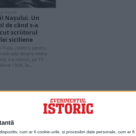
OLE ONLINE
ăl Nașului. Un
ol de când s-a
cut scriitorul
iei siciliene
o Puzo, celebru pentru
nele sale despre Mafia
iană, s-a născut, pe 15
brie 1920, la...
PORTOFOLIU
Capital
Evenimentul Zilei
tantă
Doctorul Zilei
Infofinanciar
spozitiv, cum ar fi cookie-urile, și procesăm date personale, cum ar fi id