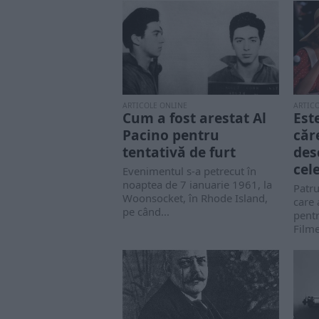
ARTICOLE ONLINE
ARTIC
Cum a fost arestat Al
Est
Pacino pentru
căr
tentativă de furt
des
cel
Evenimentul s-a petrecut în
noaptea de 7 ianuarie 1961, la
Patru
Woonsocket, în Rhode Island,
care 
pe când...
pentr
Filme