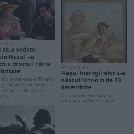
OLE ONLINE
e ziua vedetei
eia Nașul i-a
chis drumul către
ARTICOLE ONLINE
ebritate
Nașul hieroglifelor s-a
 din numeroasele filme în
născut într-o zi de 23
a jucat au fost selectate
decembrie
u Registrul Naţional al
A studiat ebraica, siriana,
lor...
etiopiana, araba, persana,
sanscrita şi copta. În 1807, la
Academia din Grenoble,...