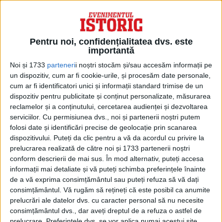
Pentru noi, confidențialitatea dvs. este
importantă
Noi și 1733
parteneri
i noștri stocăm și/sau accesăm informații pe
un dispozitiv, cum ar fi cookie-urile, și procesăm date personale,
cum ar fi identificatori unici și informații standard trimise de un
dispozitiv pentru publicitate și conținut personalizate, măsurarea
reclamelor și a conținutului, cercetarea audienței și dezvoltarea
serviciilor.
Cu permisiunea dvs., noi și partenerii noștri putem
SEPTEMBRIE 2022
Cum a scăpat John Wayne de agenții sovietici trimiși
folosi date și identificări precise de geolocație prin scanarea
pentru a-l ucide
dispozitivului. Puteți da clic pentru a vă da acordul cu privire la
Se pare că majoritatea dictatorilor au fost cinefili. Spre
prelucrarea realizată de către noi și 1733 partenerii noștri
exemplu, liderul libian Muammar al-Gaddafi a creat...
conform descrierii de mai sus. În mod alternativ, puteți accesa
informații mai detaliate și vă puteți schimba preferințele înainte
de a vă exprima consimțământul sau puteți refuza să vă dați
consimțământul.
Vă rugăm să rețineți că este posibil ca anumite
prelucrări ale datelor dvs. cu caracter personal să nu necesite
consimțământul dvs., dar aveți dreptul de a refuza o astfel de
prelucrare. Preferințele dvs. se vor aplica numai acestui site