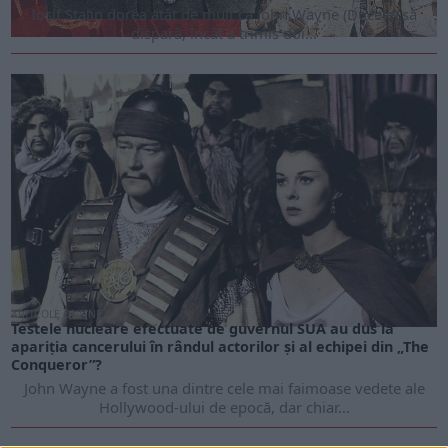
Iosif Stalin dorea atât de mult ca John Wayne (Ducele) să
dispară, încât a trimis doi...
ARTICOLE ONLINE
Testele nucleare efectuate de guvernul SUA au dus la
apariția cancerului în rândul actorilor și al echipei din „The
Conqueror”?
John Wayne a fost una dintre cele mai faimoase vedete ale
Hollywood-ului de epocă, dar chiar...