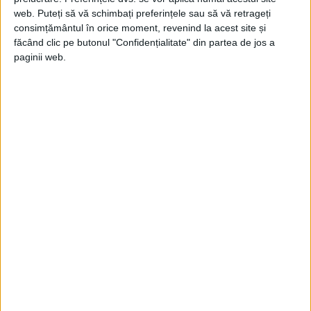
web. Puteți să vă schimbați preferințele sau să vă retrageți
consimțământul în orice moment, revenind la acest site și
făcând clic pe butonul "Confidențialitate" din partea de jos a
paginii web.
ARTICOLE ONLINE
John Wayne a învățat să joace de la cel mai mare pistolar
al Vestului Sălbatic
Pe 26 mai 1907, în localitatea Winterset din Iowa se năștea
Marion Michael Morrison, cel care...