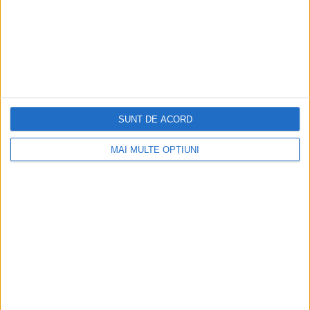
ARTICOLE ONLINE
Povestea românului care stă în pușcăriile americane după
ce a lucrat pentru Trump
Cetățeanul român Zoltan Tamas a lucrat pentru Donald
Trump ca paznic înarmat la Mar-a-Lago (Palm Beach)...
SUNT DE ACORD
MAI MULTE OPȚIUNI
Cea mai mare revistă de istorie din Europa!
.
Media KIT