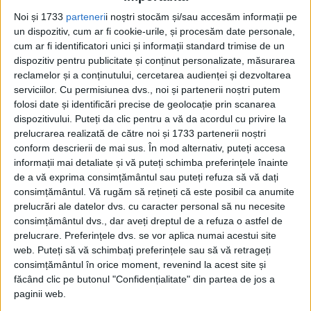
Noi și 1733
parteneri
i noștri stocăm și/sau accesăm informații pe
un dispozitiv, cum ar fi cookie-urile, și procesăm date personale,
cum ar fi identificatori unici și informații standard trimise de un
dispozitiv pentru publicitate și conținut personalizate, măsurarea
reclamelor și a conținutului, cercetarea audienței și dezvoltarea
serviciilor.
Cu permisiunea dvs., noi și partenerii noștri putem
folosi date și identificări precise de geolocație prin scanarea
dispozitivului. Puteți da clic pentru a vă da acordul cu privire la
prelucrarea realizată de către noi și 1733 partenerii noștri
conform descrierii de mai sus. În mod alternativ, puteți accesa
ARTICOLE ONLINE
informații mai detaliate și vă puteți schimba preferințele înainte
SUA alunecă în haos! O „vedere” de groază din America lui
Biden
de a vă exprima consimțământul sau puteți refuza să vă dați
consimțământul.
Vă rugăm să rețineți că este posibil ca anumite
Victoria lui Joe Biden în fața lui Donald Trump a fost salutată
cu urale în întreaga...
prelucrări ale datelor dvs. cu caracter personal să nu necesite
consimțământul dvs., dar aveți dreptul de a refuza o astfel de
prelucrare. Preferințele dvs. se vor aplica numai acestui site
web. Puteți să vă schimbați preferințele sau să vă retrageți
consimțământul în orice moment, revenind la acest site și
făcând clic pe butonul "Confidențialitate" din partea de jos a
paginii web.