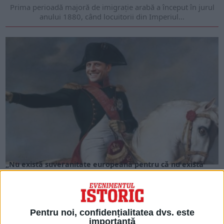
Prima perioadă majoră de imigrație arabă a început în jurul
anului 1880, când locuitorii din Imperiul...
ARTICOLE ONLINE
„Nu există suveranitate europeană pentru că nu există
popor european”. Scandalul politic din Franța dă în clocot
Cu o zi înainte de a susține discursul de lansare a președinției
franceze a Consiliului UE,...
Pentru noi, confidențialitatea dvs. este
importantă