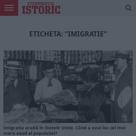
ARTICOLE
ONLINE
EDIȚII
ISTORIC
CONTUL
TIPĂRITE
PLAY
MEU
ETICHETA: "IMIGRATIE"
ISTORIA SE SCRIE SUB OCHII NOȘTRI
Imigrația arabă în Statele Unite. Când a avut loc cel mai
mare exod al populației?