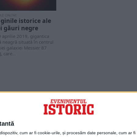
OLE ONLINE
ginile istorice ale
i găuri negre
 aprilie 2019, gigantica
 neagră situată în centrul
iei galaxiei Messier 87
, care...
PORTOFOLIU
Capital
Evenimentul Zilei
tantă
Doctorul Zilei
Infofinanciar
spozitiv, cum ar fi cookie-urile, și procesăm date personale, cum ar fi id