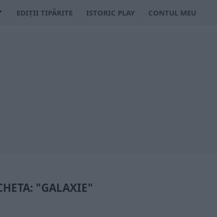
EDIȚII TIPĂRITE
ISTORIC PLAY
CONTUL MEU
CHETA: "GALAXIE"