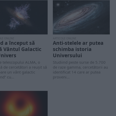
OLE ONLINE
ARTICOLE ONLINE
d a început să
Anti-stelele ar putea
ă Vântul Galactic
schimba istoria
Univers
Universului
e telescopului ALMA, o
Studiind peste surse de 5.700
ă de cercetători a reușit să
de raze gamma, cercetătorii au
are un vânt galactic
identificat 14 care ar putea
nd” cu...
proveni...