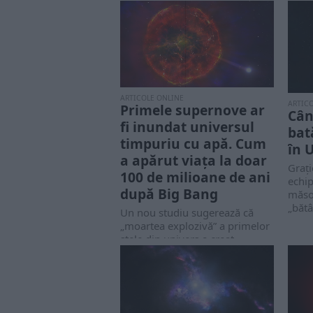
ARTICOLE ONLINE
ARTIC
Primele supernove ar
Cân
fi inundat universul
bat
timpuriu cu apă. Cum
în 
a apărut viața la doar
Grați
100 de milioane de ani
echip
după Big Bang
măso
„bătâ
Un nou studiu sugerează că
„moartea explozivă” a primelor
stele din univers a creat
cantități surprinzătoare...