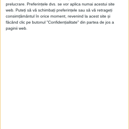
prelucrare. Preferințele dvs. se vor aplica numai acestui site
web. Puteți să vă schimbați preferințele sau să vă retrageți
consimțământul în orice moment, revenind la acest site și
făcând clic pe butonul "Confidențialitate" din partea de jos a
paginii web.
ARTICOLE ONLINE
Patriarhul Nicodim îl dă afară din Palatul Patriarhal pe
Gheorghiu Dej. Justinian Marina s-a vindecat de comunism
după vizita la Moscova
Ziariştii americani care au fost primiţi în audienţă de
Patriarhul Nicodim (foto), în ziua de joi,...