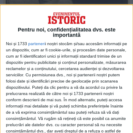
Pentru noi, confidențialitatea dvs. este
importantă
Noi și 1733
parteneri
i noștri stocăm și/sau accesăm informații pe
un dispozitiv, cum ar fi cookie-urile, și procesăm date personale,
cum ar fi identificatori unici și informații standard trimise de un
dispozitiv pentru publicitate și conținut personalizate, măsurarea
reclamelor și a conținutului, cercetarea audienței și dezvoltarea
ARTICOLE ONLINE
serviciilor.
Cu permisiunea dvs., noi și partenerii noștri putem
Emil Bodnăraș le pusese gând rău greco-catolicilor din 1946
folosi date și identificări precise de geolocație prin scanarea
Fost secretar personal al Patriarhului Miron Cristea, Dudu
dispozitivului. Puteți da clic pentru a vă da acordul cu privire la
Velicu ne-a lăsat un jurnal despre primii ani...
prelucrarea realizată de către noi și 1733 partenerii noștri
conform descrierii de mai sus. În mod alternativ, puteți accesa
informații mai detaliate și vă puteți schimba preferințele înainte
de a vă exprima consimțământul sau puteți refuza să vă dați
consimțământul.
Vă rugăm să rețineți că este posibil ca anumite
prelucrări ale datelor dvs. cu caracter personal să nu necesite
consimțământul dvs., dar aveți dreptul de a refuza o astfel de