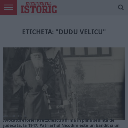
ARTICOLE
ONLINE
EDIȚII
ISTORIC
CONTUL
TIPĂRITE
PLAY
MEU
ETICHETA: "DUDU VELICU"
ARTICOLE ONLINE
Avocatul eforiei Kretzulescu afirmă în plină şedinţă de
judecată, la 1947: Patriarhul Nicodim este un bandit şi un