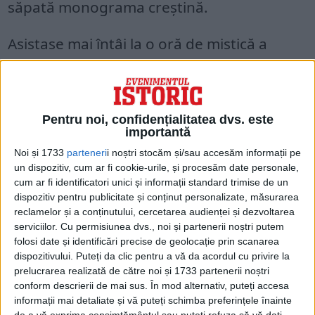
săpată monograma creştină.
Asistase mai întâi la o oră de mistică a
profesorului Stăniloae. După aceea, a
rămas în sală împreună cu „adepţii” săi,
căci un mănunchi bun de doamne şi câţiva
Pentru noi, confidențialitatea dvs. este
tineri nu-l slăbeau din ochi, sorbindu-l.
importantă
Noi și 1733
parteneri
i noștri stocăm și/sau accesăm informații pe
un dispozitiv, cum ar fi cookie-urile, și procesăm date personale,
cum ar fi identificatori unici și informații standard trimise de un
dispozitiv pentru publicitate și conținut personalizate, măsurarea
reclamelor și a conținutului, cercetarea audienței și dezvoltarea
serviciilor.
Cu permisiunea dvs., noi și partenerii noștri putem
folosi date și identificări precise de geolocație prin scanarea
dispozitivului. Puteți da clic pentru a vă da acordul cu privire la
prelucrarea realizată de către noi și 1733 partenerii noștri
conform descrierii de mai sus. În mod alternativ, puteți accesa
informații mai detaliate și vă puteți schimba preferințele înainte
de a vă exprima consimțământul sau puteți refuza să vă dați