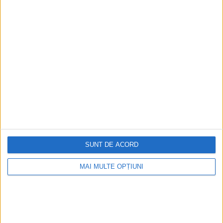
România: de la saloane sociale, la era
digitală
Figuri istorice celebre în sloturile online:
De la Cleopatra până la Iulius Cezar și
Napoleon Bonaparte
Aprilie 2026
SUNT DE ACORD
MAI MULTE OPȚIUNI