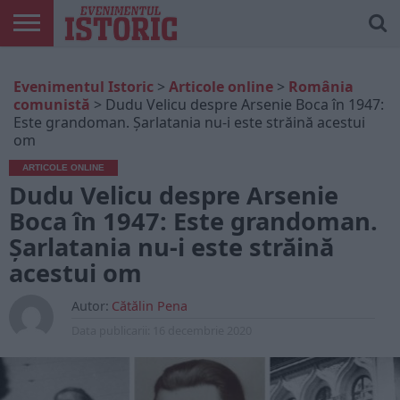
ARTICOLE
ONLINE
EDIȚII
ISTORIC
CONTUL
Evenimentul Istoric
>
Articole online
>
România
TIPĂRITE
PLAY
MEU
comunistă
>
Dudu Velicu despre Arsenie Boca în 1947:
Este grandoman. Şarlatania nu-i este străină acestui
om
ARTICOLE ONLINE
Dudu Velicu despre Arsenie
Boca în 1947: Este grandoman.
Şarlatania nu-i este străină
acestui om
Autor:
Cătălin Pena
Data publicarii:
16 decembrie 2020