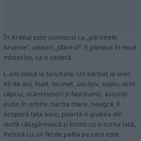
În Ardeal este cunoscut ca „părintele
Arsenie”, uneori „sfântul”. E plimbat în mod
misterios, ca o vedetă.
L-am văzut la facultate. Un bărbat la vreo
45 de ani, înalt, brunet, uscăţiv, suplu, ochi
căprui, scânteietori şi fascinanţi, ascunşi
puţin în orbite, barba mare, neagră, îi
acoperă faţa bine, poartă o giubea din
stofă călugărească şi încins cu o curea lată,
închisă cu un fel de pafta pe care este