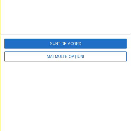
dinainte de Crăciun. Azi era ziua lui
Un incendiu de proporții catastrofale izbucnit în seara
deschiderii stagiunii Companiei Cărăbuș a nimicit teatrele
Eforia...
SUNT DE ACORD
MAI MULTE OPȚIUNI
Cea mai mare revistă de istorie din Europa!
.
Media KIT
PORTOFOLIU