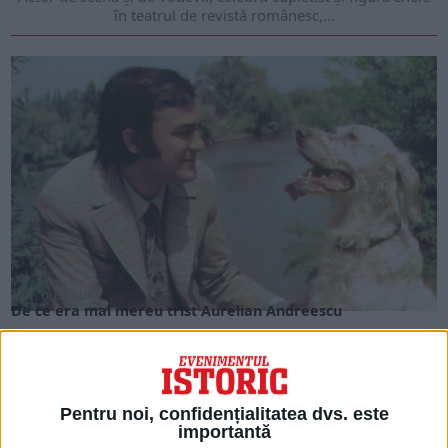
în teatrul de revistă românesc,...
ARTICOLE ONLINE
De ce era mai mereu trist Aurelian Andreescu
Pe 22 iulie 1986, la 44 de ani, murea la Constanța fiind
bolnav de ciroză. Este...
Pentru noi, confidențialitatea dvs. este
importantă