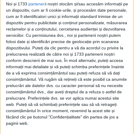
Noi și 1733
parteneri
i noștri stocăm și/sau accesăm informații pe
un dispozitiv, cum ar fi cookie-urile, și procesăm date personale,
cum ar fi identificatori unici și informații standard trimise de un
dispozitiv pentru publicitate și conținut personalizate, măsurarea
reclamelor și a conținutului, cercetarea audienței și dezvoltarea
serviciilor.
Cu permisiunea dvs., noi și partenerii noștri putem
folosi date și identificări precise de geolocație prin scanarea
dispozitivului. Puteți da clic pentru a vă da acordul cu privire la
prelucrarea realizată de către noi și 1733 partenerii noștri
ARTICOLE ONLINE
Cea mai senzațională femeie pe care a văzut-o cineva
conform descrierii de mai sus. În mod alternativ, puteți accesa
vreodată era divorțată de două ori la doar 15 ani
informații mai detaliate și vă puteți schimba preferințele înainte
Picasso a spus despre ea că este „Nefertiti din zilele noastre”,
de a vă exprima consimțământul sau puteți refuza să vă dați
iar Hemingway a spus că...
consimțământul.
Vă rugăm să rețineți că este posibil ca anumite
prelucrări ale datelor dvs. cu caracter personal să nu necesite
consimțământul dvs., dar aveți dreptul de a refuza o astfel de
prelucrare. Preferințele dvs. se vor aplica numai acestui site
web. Puteți să vă schimbați preferințele sau să vă retrageți
consimțământul în orice moment, revenind la acest site și
făcând clic pe butonul "Confidențialitate" din partea de jos a
paginii web.