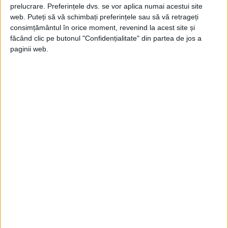
prelucrare. Preferințele dvs. se vor aplica numai acestui site
web. Puteți să vă schimbați preferințele sau să vă retrageți
consimțământul în orice moment, revenind la acest site și
făcând clic pe butonul "Confidențialitate" din partea de jos a
paginii web.
ARTICOLE ONLINE
Ofensiva Vardar, văzută diferit de Alexandru Marghiloman
și Ionel Brătianu
De cele mai multe ori, evenimentele politice și militare sunt
tratate și privite de politicieni în...