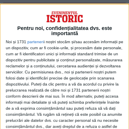
Pentru noi, confidențialitatea dvs. este
importantă
Noi și 1731
parteneri
i noștri stocăm și/sau accesăm informații pe
un dispozitiv, cum ar fi cookie-urile, și procesăm date personale,
cum ar fi identificatori unici și informații standard trimise de un
dispozitiv pentru publicitate și conținut personalizate, măsurarea
reclamelor și a conținutului, cercetarea audienței și dezvoltarea
serviciilor.
Cu permisiunea dvs., noi și partenerii noștri putem
ARTICOLE ONLINE
folosi date și identificări precise de geolocație prin scanarea
Profeția lui Alexandru Marghiloman înainte de război:
dispozitivului. Puteți da clic pentru a vă da acordul cu privire la
„Dacă lucrurile nu merg bine, este în interesul Coroanei să
prelucrarea realizată de către noi și 1731 partenerii noștri
mă aibă ca rezervă”
conform descrierii de mai sus. În mod alternativ, puteți accesa
Duminică, 27 august 1916. Consiliul de Coroană al României
informații mai detaliate și vă puteți schimba preferințele înainte
este convocat la Palatul Cotroceni din București....
de a vă exprima consimțământul sau puteți refuza să vă dați
consimțământul.
Vă rugăm să rețineți că este posibil ca anumite
prelucrări ale datelor dvs. cu caracter personal să nu necesite
consimțământul dvs., dar aveți dreptul de a refuza o astfel de