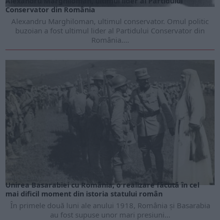
Alexandru Marghiloman, ultimul lider al Partidului
Conservator din România
Alexandru Marghiloman, ultimul conservator. Omul politic
buzoian a fost ultimul lider al Partidului Conservator din
România....
ARTICOLE ONLINE
Unirea Basarabiei cu România, o realizare făcută în cel
mai dificil moment din istoria statului român
În primele două luni ale anului 1918, România și Basarabia
au fost supuse unor mari presiuni...