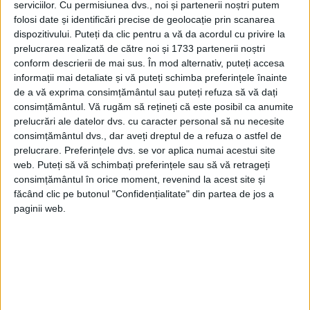
serviciilor.
Cu permisiunea dvs., noi și partenerii noștri putem
folosi date și identificări precise de geolocație prin scanarea
dispozitivului. Puteți da clic pentru a vă da acordul cu privire la
prelucrarea realizată de către noi și 1733 partenerii noștri
ARTICOLE ONLINE
Proclamația de la Bolintin din 16 martie a lui Tudor
conform descrierii de mai sus. În mod alternativ, puteți accesa
Vladimirescu
informații mai detaliate și vă puteți schimba preferințele înainte
Când Adunarea Norodului se găsea în preajma Bucureştilor,
de a vă exprima consimțământul sau puteți refuza să vă dați
iar eteriştii înaintau şi ei spre acelaşi obiectiv,...
consimțământul.
Vă rugăm să rețineți că este posibil ca anumite
prelucrări ale datelor dvs. cu caracter personal să nu necesite
consimțământul dvs., dar aveți dreptul de a refuza o astfel de
prelucrare. Preferințele dvs. se vor aplica numai acestui site
web. Puteți să vă schimbați preferințele sau să vă retrageți
consimțământul în orice moment, revenind la acest site și
făcând clic pe butonul "Confidențialitate" din partea de jos a
paginii web.
ARTICOLE ONLINE
Tudor Vladimirescu, hotărât să nu lase, cu prețul vieții,