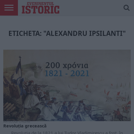
ARTICOLE
ONLINE
EDIȚII
ISTORIC
CONTUL
TIPĂRITE
PLAY
MEU
ETICHETA: "ALEXANDRU IPSILANTI"
ARTICOLE ONLINE
Revoluția grecească
Revoluția de la 1821 a lui Tudor Vladimirescu a fost, în