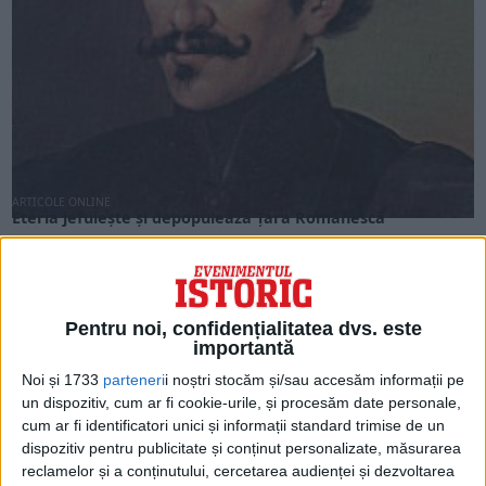
ARTICOLE ONLINE
Eteria jefuiește și depopulează Țara Românescă
Șeful Eteriei, Alexandru Ipsilanti (foto), i-a cerut, la sfârşitul
lunii martie 1821, lui Tudor Vladimirescu să...
Pentru noi, confidențialitatea dvs. este
importantă
Noi și 1733
parteneri
i noștri stocăm și/sau accesăm informații pe
un dispozitiv, cum ar fi cookie-urile, și procesăm date personale,
cum ar fi identificatori unici și informații standard trimise de un
dispozitiv pentru publicitate și conținut personalizate, măsurarea
reclamelor și a conținutului, cercetarea audienței și dezvoltarea