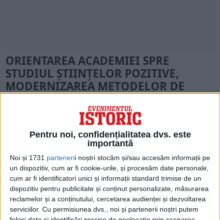
ORIENTAREA ACADEMIEI SPRE
STUDIUL ȘTIINȚELOR POZITIVE,
MODERNIZAREA METODELOR DE
ÎNVĂȚARE, PRECUM ȘI SPECIALIZAREA
PROFESORILOR
Elevii care nu-și putea plăti singuri studiile
Pentru noi, confidențialitatea dvs. este
importantă
aveau totuși acces la învățătură, însă doar
Noi și 1731
parteneri
i noștri stocăm și/sau accesăm informații pe
un număr limitat dintre aceștia și de o
un dispozitiv, cum ar fi cookie-urile, și procesăm date personale,
anumită origine: 60 de elevi săraci
cum ar fi identificatori unici și informații standard trimise de un
dispozitiv pentru publicitate și conținut personalizate, măsurarea
beneficiau de burse, însemnând că aveau
reclamelor și a conținutului, cercetarea audienței și dezvoltarea
asigurate hrana și îmbrăcămintea, fiind
serviciilor.
Cu permisiunea dvs., noi și partenerii noștri putem
folosi date și identificări precise de geolocație prin scanarea