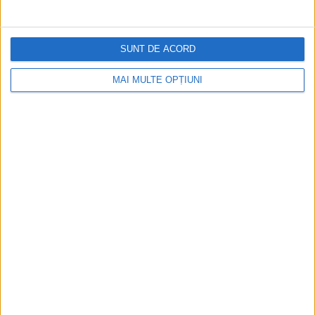
De la Cleopatra până la Iulius Cezar și
Napoleon Bonaparte
SUNT DE ACORD
Aprilie 2026
MAI MULTE OPȚIUNI