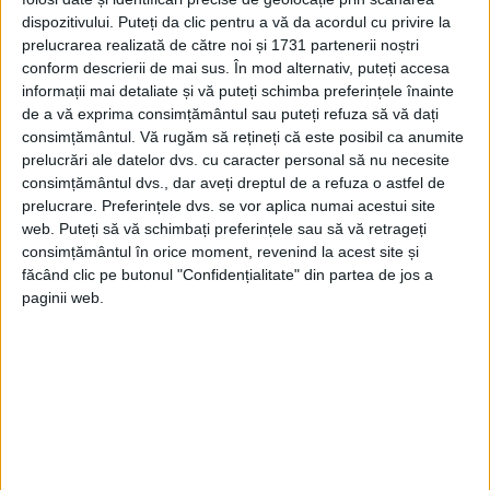
împărțiți câte 12 în cele 5 clase și provenind
dispozitivului. Puteți da clic pentru a vă da acordul cu privire la
nu din rândurile țărănimii, ci fiind copii de
prelucrarea realizată de către noi și 1731 partenerii noștri
conform descrierii de mai sus. În mod alternativ, puteți accesa
boieri aflați la „ananghie”, străini fără
informații mai detaliate și vă puteți schimba preferințele înainte
posibilități sau fii de meșteșugari sau
de a vă exprima consimțământul sau puteți refuza să vă dați
consimțământul.
Vă rugăm să rețineți că este posibil ca anumite
negustori, cu precizarea că aceștia din
prelucrări ale datelor dvs. cu caracter personal să nu necesite
urmă, după ce se deprindeau cu
consimțământul dvs., dar aveți dreptul de a refuza o astfel de
prelucrare. Preferințele dvs. se vor aplica numai acestui site
gramatica, aveau posibilitatea de a părăsi
web. Puteți să vă schimbați preferințele sau să vă retrageți
Academia Domnească
. Cu toate că
consimțământul în orice moment, revenind la acest site și
făcând clic pe butonul "Confidențialitate" din partea de jos a
primirea bursierilor se făcea pe bază de
paginii web.
concurs, neacceptarea fiilor de țărani
arată că societatea secolului al XVIII-lea nu
se prezenta corespunzător la capitolul
egalitate de șanse, privilegiile referitoare la
educație reieșind din statul dobândit la