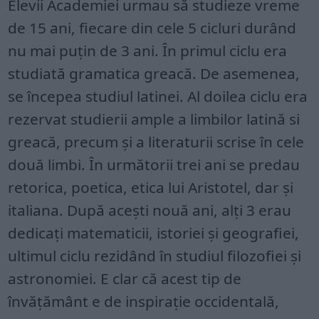
Elevii Academiei urmau să studieze vreme
de 15 ani, fiecare din cele 5 cicluri durând
nu mai puțin de 3 ani. În primul ciclu era
studiată gramatica greacă. De asemenea,
se începea studiul latinei. Al doilea ciclu era
rezervat studierii ample a limbilor latină si
greacă, precum și a literaturii scrise în cele
două limbi. În următorii trei ani se predau
retorica, poetica, etica lui Aristotel, dar și
italiana. După acești nouă ani, alți 3 erau
dedicați matematicii, istoriei și geografiei,
ultimul ciclu rezidând în studiul filozofiei și
astronomiei. E clar că acest tip de
învățământ e de inspirație occidentală,