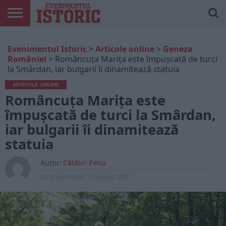
ARTICOLE
ONLINE
EDIȚII
ISTORIC
CONTUL
Evenimentul Istoric
>
Articole online
>
Geneza
TIPĂRITE
PLAY
MEU
României
>
Româncuța Marița este împușcată de turci
la Smârdan, iar bulgarii îi dinamitează statuia
ARTICOLE ONLINE
Româncuța Marița este
împușcată de turci la Smârdan,
iar bulgarii îi dinamitează
statuia
Autor:
Cătălin Pena
Data publicarii:
11 august 2021