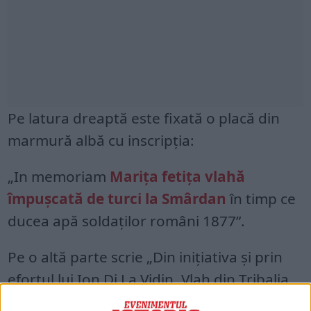
Pe latura dreaptă este fixată o placă din
marmură albă cu inscripția:
„In memoriam
Marița fetița vlahă
împușcată de turci la Smârdan
în timp ce
ducea apă soldaților români 1877”.
Pe o altă parte scrie „Din inițiativa și prin
efortul lui Ion Di La Vidin, Vlah din Tribalia
orientală ocupată de Bulgari”, iar pe alta