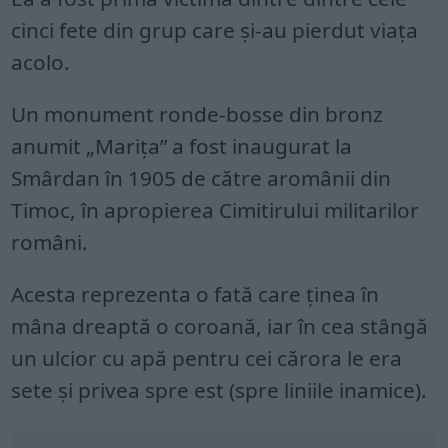
cinci fete din grup care și-au pierdut viața
acolo.
Un monument ronde-bosse din bronz
anumit „Marița” a fost inaugurat la
Smârdan în 1905 de către aromânii din
Timoc, în apropierea Cimitirului militarilor
români.
Acesta reprezenta o fată care ținea în
mâna dreaptă o coroană, iar în cea stângă
un ulcior cu apă pentru cei cărora le era
sete și privea spre est (spre liniile inamice).