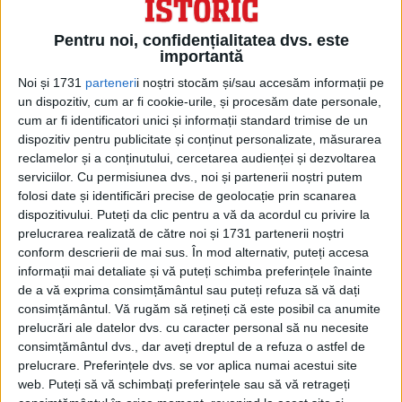
este înscris: „Prin efortul lui Ion Negură,
Pentru noi, confidențialitatea dvs. este
vlah din Tribalia occidentală ocupată de
importantă
sârbi”.
Noi și 1731
parteneri
i noștri stocăm și/sau accesăm informații pe
un dispozitiv, cum ar fi cookie-urile, și procesăm date personale,
PROFANAREA CIMITIRUL
cum ar fi identificatori unici și informații standard trimise de un
MILITARILOR ROMÂNI DE LA
dispozitiv pentru publicitate și conținut personalizate, măsurarea
SMÂRDAN
reclamelor și a conținutului, cercetarea audienței și dezvoltarea
serviciilor.
Cu permisiunea dvs., noi și partenerii noștri putem
Lupta de la Smârdan s-a desfășurat în ziua
folosi date și identificări precise de geolocație prin scanarea
dispozitivului. Puteți da clic pentru a vă da acordul cu privire la
de 12/24 ianuarie 1878 în satul Smârdan,
prelucrarea realizată de către noi și 1731 partenerii noștri
sangeacul Vidin, vilaietul Dunării, Imperiul
conform descrierii de mai sus. În mod alternativ, puteți accesa
informații mai detaliate și vă puteți schimba preferințele înainte
Otoman. Satul aparține astăzi de
de a vă exprima consimțământul sau puteți refuza să vă dați
consimțământul.
Vă rugăm să rețineți că este posibil ca anumite
localitatea Inovo din regiunea Vidin,
prelucrări ale datelor dvs. cu caracter personal să nu necesite
Bulgaria. Conflictul a reprezentat o luptă
consimțământul dvs., dar aveți dreptul de a refuza o astfel de
prelucrare. Preferințele dvs. se vor aplica numai acestui site
dintre trupele armatei române și cele
web. Puteți să vă schimbați preferințele sau să vă retrageți
otomane din timpul Asediului de la Vidin.