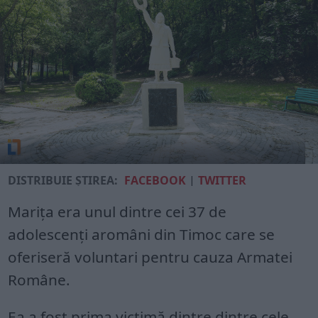
DISTRIBUIE ȘTIREA:
FACEBOOK
|
TWITTER
Marița era unul dintre cei 37 de
adolescenți aromâni din Timoc care se
oferiseră voluntari pentru cauza Armatei
Române.
Ea a fost prima victimă dintre dintre cele