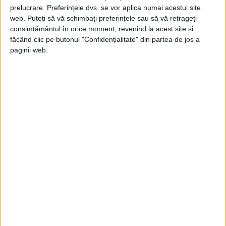
prelucrare. Preferințele dvs. se vor aplica numai acestui site
o relație de lucru strânsă cu Rejewski, care
web. Puteți să vă schimbați preferințele sau să vă retrageți
a transmis descoperirile poloneze echipei
consimțământul în orice moment, revenind la acest site și
făcând clic pe butonul "Confidențialitate" din partea de jos a
de la Bletchley Park în timp ce țara sa era
paginii web.
pe cale să fie invadată. La fel de
importantă a fost și activitatea polonezilor
de proiectare a unei mașini
electromecanice care să descifreze rapid
codurile Enigma, eliminând orele de muncă
plictisitoare.