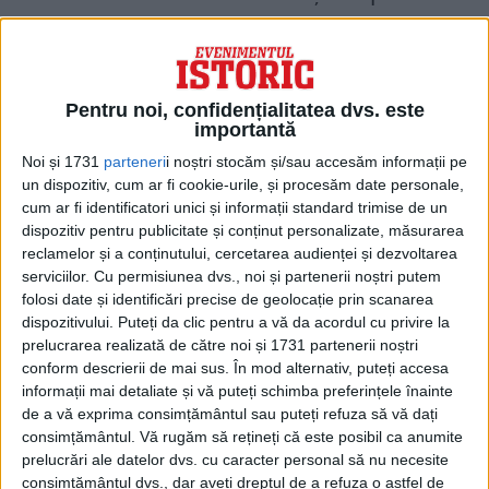
război, timp de multe decenii Rejewski nu a
putut vorbi despre realizările sale. În 1973,
când șeful serviciilor secrete franceze
Pentru noi, confidențialitatea dvs. este
Gustave Bertrand și-a publicat memoriile,
importantă
ziarele poloneze au început să caute
Noi și 1731
parteneri
i noștri stocăm și/sau accesăm informații pe
un dispozitiv, cum ar fi cookie-urile, și procesăm date personale,
spărgători de coduri. Abia atunci Rejewski
cum ar fi identificatori unici și informații standard trimise de un
a ieșit în evidență ca fiind cel care a spart
dispozitiv pentru publicitate și conținut personalizate, măsurarea
reclamelor și a conținutului, cercetarea audienței și dezvoltarea
codul Enigma.
serviciilor.
Cu permisiunea dvs., noi și partenerii noștri putem
folosi date și identificări precise de geolocație prin scanarea
EFORTURILE LUI MARIAN REJEWSKI
dispozitivului. Puteți da clic pentru a vă da acordul cu privire la
DE A SPARGE CODUL ȘI DESPRE
prelucrarea realizată de către noi și 1731 partenerii noștri
conform descrierii de mai sus. În mod alternativ, puteți accesa
MODUL ÎN CARE CUNOȘTINȚELE AU
informații mai detaliate și vă puteți schimba preferințele înainte
FOST ÎMPĂRTĂȘITE CU ALIAȚII
de a vă exprima consimțământul sau puteți refuza să vă dați
BRITANICI ȘI FRANCEZI
consimțământul.
Vă rugăm să rețineți că este posibil ca anumite
prelucrări ale datelor dvs. cu caracter personal să nu necesite
Dillwyn Knox de la Bletchley Park a format
consimțământul dvs., dar aveți dreptul de a refuza o astfel de