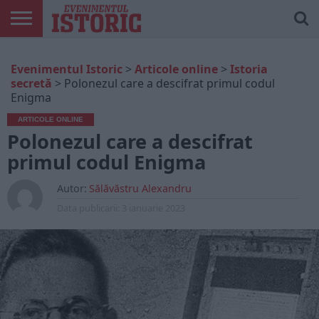
ARTICOLE
ONLINE
EDIȚII
ISTORIC
CONTUL
Evenimentul Istoric
>
Articole online
>
Istoria
TIPĂRITE
PLAY
MEU
secretă
>
Polonezul care a descifrat primul codul
Enigma
ARTICOLE ONLINE
Polonezul care a descifrat
primul codul Enigma
Autor:
Sălăvăstru Alexandru
Data publicarii:
3 ianuarie 2023