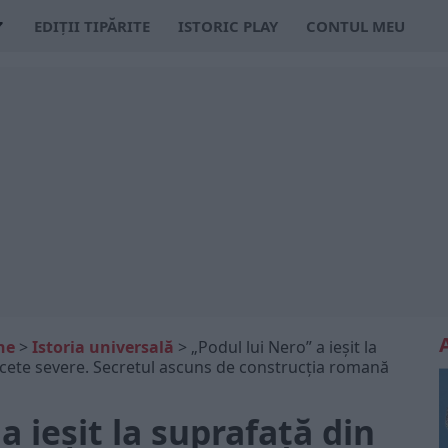
EDIȚII TIPĂRITE
ISTORIC PLAY
CONTUL MEU
ne
>
Istoria universală
>
„Podul lui Nero” a ieșit la
ecete severe. Secretul ascuns de construcția romană
a ieșit la suprafață din