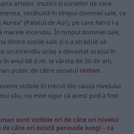
pra artelor, muzicii și curselor de care.
emenea, secătuită în timpul domniei sale, ca
Aurea” (Palatul de Aur), pe care Nero l-a
ă marele incendiu. În timpul domniei sale,
a dintre soțiile sale și s-a străduit să
 un incendiu uriaș a devastat orașul în
 în anul 68 d.Hr. la vârsta de 30 de ani,
man public de către senatul
roman
.
enit vizibile în trecut din cauza nivelului
lui său, nu este sigur că acest pod a fost
an sunt vizibile ori de câte ori nivelul
i de câte ori există perioade lungi – ca