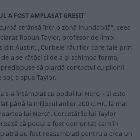
L A FOST AMPLASAT GREȘIT
 curbă strânsă într-o zonă inundabilă”, ceea
declarat Rabun Taylor, profesor de limbi
s din Austin. „Curbele râurilor care taie prin
e a se rătăci și de a-și schimba forma,
t predispuse să piardă contactul cu pilonii
sol, a spus Taylor.
ta s-a întâmplat cu podul lui Nero – și este
lat până la mijlocul anilor 200 d.Hr., la mai
oartea lui Nero”. Cercetările lui Taylor
erează că podul a fost demontat cam în
e piatră au fost reasamblați pentru a crea un