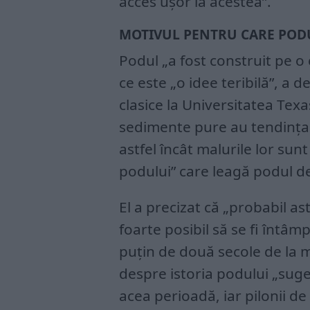
acces ușor la acestea”.
MOTIVUL PENTRU CARE PODU
Podul „a fost construit pe o
ce este „o idee teribilă”, a 
clasice la Universitatea Texa
sedimente pure au tendința d
astfel încât malurile lor sun
podului” care leagă podul de 
El a precizat că „probabil as
foarte posibil să se fi întâmp
puțin de două secole de la m
despre istoria podului „sug
acea perioadă, iar pilonii d