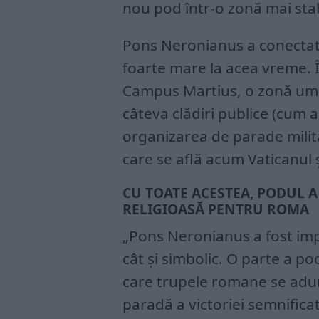
nou pod într-o zonă mai stab
Pons Neronianus a conectat
foarte mare la acea vreme. Î
Campus Martius, o zonă ume
câteva clădiri publice (cum ar
organizarea de parade milita
care se află acum Vaticanul 
CU TOATE ACESTEA, PODUL 
RELIGIOASĂ PENTRU ROMA
„Pons Neronianus a fost imp
cât și simbolic. O parte a po
care trupele romane se adun
paradă a victoriei semnificati