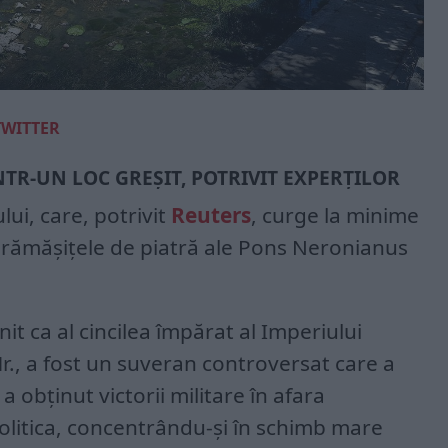
TWITTER
TR-UN LOC GREȘIT, POTRIVIT EXPERȚILOR
lui, care, potrivit
Reuters
, curge la minime
ă rămășițele de piatră ale Pons Neronianus
it ca al cincilea împărat al Imperiului
Hr., a fost un suveran controversat care a
 a obținut victorii militare în afara
 politica, concentrându-și în schimb mare