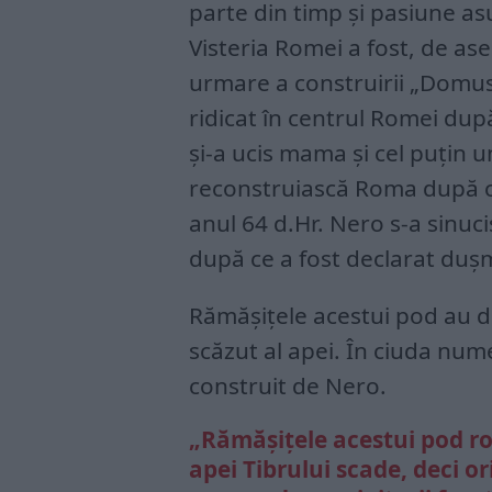
parte din timp și pasiune asu
Visteria Romei a fost, de as
urmare a construirii „Domus 
ridicat în centrul Romei dup
și-a ucis mama și cel puțin un
reconstruiască Roma după ce
anul 64 d.Hr. Nero s-a sinucis
după ce a fost declarat duș
Rămășițele acestui pod au dev
scăzut al apei. În ciuda nume
construit de Nero.
„Rămășițele acestui pod rom
apei Tibrului scade, deci or