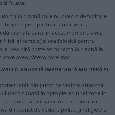
ilă în aval.
 Roma la o zonă care nu avea o dezvoltare
n timp ce pe o parte a râului se afla
dă drenată care, în acest moment, avea
 fi băi și temple) și era folosită pentru
re, cealaltă parte se conecta la o zonă în
și care avea câteva case mari.
A AVUT O ANUMITĂ IMPORTANȚĂ MILITARĂ ȘI
ortant atât din punct de vedere strategic,
dului era situată în apropierea unei zone în
au pentru a mărșălui într-un triumf (o
vă din punct de vedere politic și religios) și