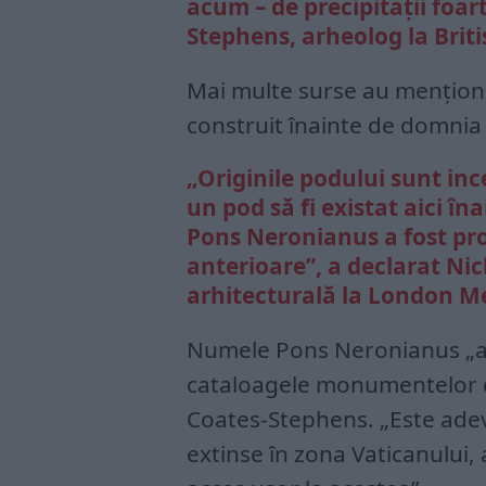
acum – de precipitații foar
Stephens, arheolog la Brit
Mai multe surse au menționat
construit înainte de domnia 
„Originile podului sunt inc
un pod să fi existat aici în
Pons Neronianus a fost pro
anterioare”, a declarat Nic
arhitecturală la London Me
Numele Pons Neronianus „a
cataloagele monumentelor din
Coates-Stephens. „Este adev
extinse în zona Vaticanului, 