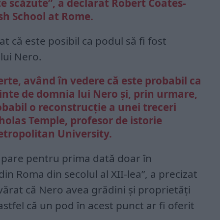
te scăzute”, a declarat Robert Coates-
ish School at Rome.
 că este posibil ca podul să fi fost
lui Nero.
erte, având în vedere că este probabil ca
ainte de domnia lui Nero și, prin urmare,
babil o reconstrucție a unei treceri
holas Temple, profesor de istorie
tropolitan University.
pare pentru prima dată doar în
 Roma din secolul al XII-lea”, a precizat
ărat că Nero avea grădini și proprietăți
astfel că un pod în acest punct ar fi oferit