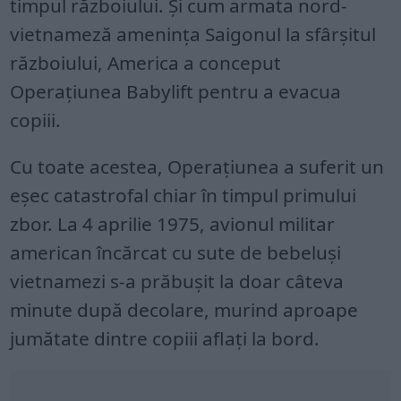
timpul războiului. Și cum armata nord-
vietnameză amenința Saigonul la sfârșitul
războiului, America a conceput
Operațiunea Babylift pentru a evacua
copiii.
Cu toate acestea, Operațiunea a suferit un
eșec catastrofal chiar în timpul primului
zbor. La 4 aprilie 1975, avionul militar
american încărcat cu sute de bebeluși
vietnamezi s-a prăbușit la doar câteva
minute după decolare, murind aproape
jumătate dintre copiii aflați la bord.