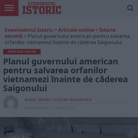
ARTICOLE
ONLINE
EDIȚII
ISTORIC
CONTUL
Evenimentul Istoric
>
Articole online
>
Istoria
TIPĂRITE
PLAY
MEU
secretă
>
Planul guvernului american pentru salvarea
orfanilor vietnamezi înainte de căderea Saigonului
ARTICOLE ONLINE
Planul guvernului american
pentru salvarea orfanilor
vietnamezi înainte de căderea
Saigonului
Autor:
Barbu Cristian-Alexandru
Data publicarii:
18 mai 2023