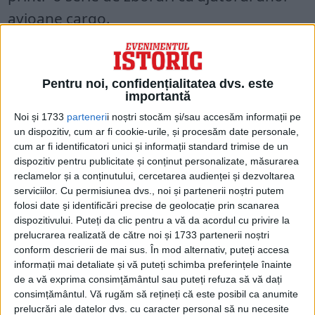
avioane cargo.
„Privind retrospectiv, aceasta a fost o
inițiativă oarecum controversată. Nu a
Pentru noi, confidențialitatea dvs. este
existat un proces de selecție foarte strict,
importantă
iar totul a fost pus la cale în câteva zile”,
Noi și 1733
parteneri
i noștri stocăm și/sau accesăm informații pe
potrivit Bibliotecii și Muzeului
un dispozitiv, cum ar fi cookie-urile, și procesăm date personale,
Prezidențial Gerald R. Ford.
cum ar fi identificatori unici și informații standard trimise de un
dispozitiv pentru publicitate și conținut personalizate, măsurarea
reclamelor și a conținutului, cercetarea audienței și dezvoltarea
În plus, nu toți copiii erau orfani. Unii
serviciilor.
Cu permisiunea dvs., noi și partenerii noștri putem
părinți pur și simplu își trimiteau copiii la
folosi date și identificări precise de geolocație prin scanarea
dispozitivului. Puteți da clic pentru a vă da acordul cu privire la
orfelinate ca o soluție temporară pentru a-
prelucrarea realizată de către noi și 1733 partenerii noștri
i hrăni.
conform descrierii de mai sus. În mod alternativ, puteți accesa
informații mai detaliate și vă puteți schimba preferințele înainte
de a vă exprima consimțământul sau puteți refuza să vă dați
La 4 aprilie, un avion Lockheed C-5 Galaxy
consimțământul.
Vă rugăm să rețineți că este posibil ca anumite
a preluat o echipă medicală condusă de
prelucrări ale datelor dvs. cu caracter personal să nu necesite