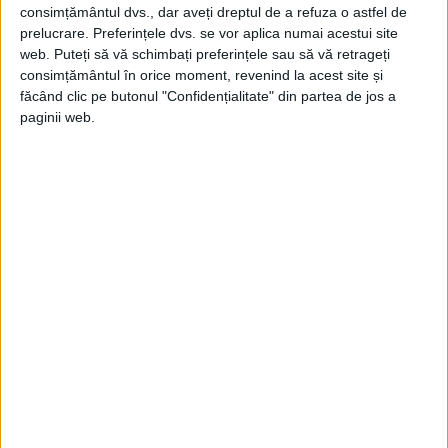
consimțământul dvs., dar aveți dreptul de a refuza o astfel de
locotenentul de zbor Regina Aune. După ce
prelucrare. Preferințele dvs. se vor aplica numai acestui site
au aterizat în Saigon, au aflat că vor fi 314
web. Puteți să vă schimbați preferințele sau să vă retrageți
consimțământul în orice moment, revenind la acest site și
persoane, inclusiv membrii echipajului care
făcând clic pe butonul "Confidențialitate" din partea de jos a
vor părăsi Saigonul – așa că au fost nevoiți
paginii web.
să trimită oamenii în cala de marfă.