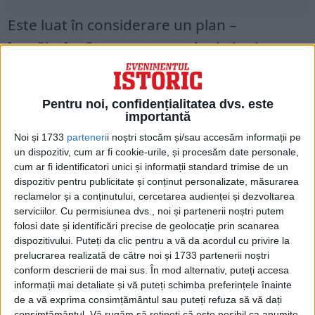
Este luat în considerare un plan –
înspăimântător pentru ecologiști – de
transformare a unei mari părţi a zonelor
umede din Delta Dunării în terenuri
Pentru noi, confidențialitatea dvs. este
agricole. Construcția este programată să
importantă
înceapă anul viitor, în paralel cu aceea de la
Noi și 1733
parteneri
i noștri stocăm și/sau accesăm informații pe
un dispozitiv, cum ar fi cookie-urile, și procesăm date personale,
Târgoviște, cealaltă capitală în afara
cum ar fi identificatori unici și informații standard trimise de un
Bucureştiului, așa cum a existat în timpul
dispozitiv pentru publicitate și conținut personalizate, măsurarea
reclamelor și a conținutului, cercetarea audienței și dezvoltarea
domniei din secolul al XVI-lea a lui Mihai
serviciilor.
Cu permisiunea dvs., noi și partenerii noștri putem
Viteazul, care a unit pentru prima dată
folosi date și identificări precise de geolocație prin scanarea
dispozitivului. Puteți da clic pentru a vă da acordul cu privire la
toate cele trei țări românești – Valahia,
prelucrarea realizată de către noi și 1733 partenerii noștri
Transilvania și Moldova.
conform descrierii de mai sus. În mod alternativ, puteți accesa
informații mai detaliate și vă puteți schimba preferințele înainte
de a vă exprima consimțământul sau puteți refuza să vă dați
În muzeul de istorie al orașului Târgovişte
consimțământul.
Vă rugăm să rețineți că este posibil ca anumite