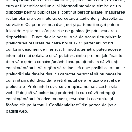
cum ar fi identificatori unici și informații standard trimise de un
dispozitiv pentru publicitate și conținut personalizate, măsurarea
reclamelor și a conținutului, cercetarea audienței și dezvoltarea
După cum a raportat anterior Ryan Pickrell
serviciilor.
Cu permisiunea dvs., noi și partenerii noștri putem
de la
Insider
, Kievul a susținut că
folosi date și identificări precise de geolocație prin scanarea
dispozitivului. Puteți da clic pentru a vă da acordul cu privire la
avansează în ciuda așteptărilor nerealiste,
prelucrarea realizată de către noi și 1733 partenerii noștri
a lipsei de echipament necesar și a apărării
conform descrierii de mai sus. În mod alternativ, puteți accesa
informații mai detaliate și vă puteți schimba preferințele înainte
dure a Rusiei.
de a vă exprima consimțământul sau puteți refuza să vă dați
consimțământul.
Vă rugăm să rețineți că este posibil ca anumite
UNII OFICIALI AU SUGERAT CĂ AR FI
prelucrări ale datelor dvs. cu caracter personal să nu necesite
TIMPUL CA UCRAINA SĂ NEGOCIEZE
consimțământul dvs., dar aveți dreptul de a refuza o astfel de
prelucrare. Preferințele dvs. se vor aplica numai acestui site
CU RUSIA, MAI DEGRABĂ DECÂT SĂ
web. Puteți să vă schimbați preferințele sau să vă retrageți
PRELUNGEASCĂ IMPASUL ACTUAL
consimțământul în orice moment, revenind la acest site și
făcând clic pe butonul "Confidențialitate" din partea de jos a
Cu toate acestea, experții sunt îngrijorați
paginii web.
de faptul că aceste așteptări nerealiste ar
putea însemna că Ucraina primește mai