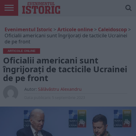
ARTICOLE
ONLINE
EDIȚII
ISTORIC
CONTUL
Evenimentul Istoric
>
Articole online
>
Caleidoscop
>
TIPĂRITE
PLAY
MEU
Oficialii americani sunt îngrijorați de tacticile Ucrainei
de pe front
ARTICOLE ONLINE
Oficialii americani sunt
îngrijorați de tacticile Ucrainei
de pe front
Autor:
Sălăvăstru Alexandru
Data publicarii:
5 septembrie 2023