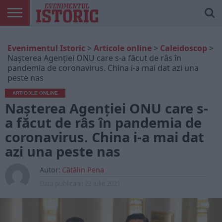
ARTICOLE
ONLINE
EDIȚII
ISTORIC
CONTUL
Evenimentul Istoric
>
Articole online
>
Caleidoscop
>
TIPĂRITE
PLAY
MEU
Nașterea Agenției ONU care s-a făcut de râs în
pandemia de coronavirus. China i-a mai dat azi una
peste nas
ARTICOLE ONLINE
Nașterea Agenției ONU care s-
a făcut de râs în pandemia de
coronavirus. China i-a mai dat
azi una peste nas
Autor:
Cătălin Pena
Data publicarii:
22 iulie 2021