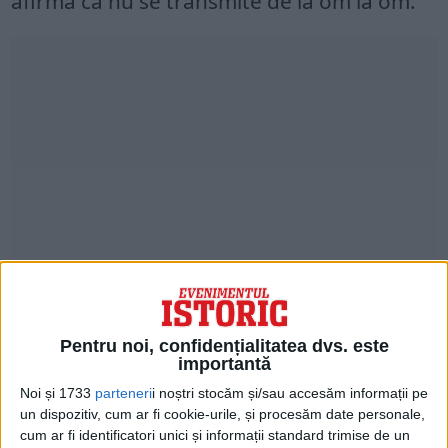
afirma că nu se transmite de la om la om.
A existat o intervenție explicită din partea
OMS, prin directorul său,
Tedros Adhanom
Pentru noi, confidențialitatea dvs. este
Ghebreyesus, care a cerut ca noul
importantă
coronavirus să nu fie numit virusul
Noi și 1733
parteneri
i noștri stocăm și/sau accesăm informații pe
un dispozitiv, cum ar fi cookie-urile, și procesăm date personale,
chinezesc
sau virusul din Wuhan.
cum ar fi identificatori unici și informații standard trimise de un