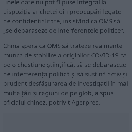
unele date nu pot fi puse integral la
dispoziţia anchetei din preocupări legate
de confidenţialitate, insistând ca OMS să
„se debaraseze de interferenţele politice”.
China speră ca OMS să trateze realmente
munca de stabilire a originilor COVID-19 ca
pe o chestiune ştiinţifică, să se debaraseze
de interferenţa politică şi să susţină activ şi
prudent desfăşurarea de investigaţii în mai
multe ţări şi regiuni de pe glob, a spus
oficialul chinez, potrivit Agerpres.