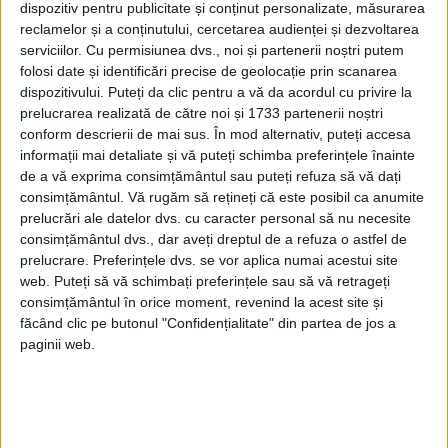
dispozitiv pentru publicitate și conținut personalizate, măsurarea
Proaspăt întors din China, unde s-a întâlnit
reclamelor și a conținutului, cercetarea audienței și dezvoltarea
serviciilor.
Cu permisiunea dvs., noi și partenerii noștri putem
cu liderul țării și al Partidului Comunist
folosi date și identificări precise de geolocație prin scanarea
dispozitivului. Puteți da clic pentru a vă da acordul cu privire la
Chinez, Xi Jinping, Ghebreyesus (foto) a
prelucrarea realizată de către noi și 1733 partenerii noștri
spus că este dezamăgit de stigmatizarea
conform descrierii de mai sus. În mod alternativ, puteți accesa
informații mai detaliate și vă puteți schimba preferințele înainte
pe care o observă.
de a vă exprima consimțământul sau puteți refuza să vă dați
consimțământul.
Vă rugăm să rețineți că este posibil ca anumite
„Stigmatizarea, să fiu sincer, este mai
prelucrări ale datelor dvs. cu caracter personal să nu necesite
consimțământul dvs., dar aveți dreptul de a refuza o astfel de
periculoasă decât virusul. Este cel mai
prelucrare. Preferințele dvs. se vor aplica numai acestui site
periculos dușman”, spunea șeful OMS în
web. Puteți să vă schimbați preferințele sau să vă retrageți
consimțământul în orice moment, revenind la acest site și
ianuarie 2020.
făcând clic pe butonul "Confidențialitate" din partea de jos a
paginii web.
„IMPRESIONAT, PÂNĂ DINCOLO DE
CUVINTE”
Tot la întoarcerea din China, liderul