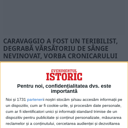
CARAVAGGIO A FOST UN TERIBILIST,
DEGRABĂ VĂRSĂTORIU DE SÂNGE
NEVINOVAT, VORBA CRONICARULUI
A dus o viață mai mult pe fugă, a săvârșit o
crimă, a fost iertat de Papă și a sfârșit la
treizeci și șapte de ani de malarie. În ciuda
Pentru noi, confidențialitatea dvs. este
importantă
acestei biografii, Caravaggio a fost unul
Noi și 1731
parteneri
i noștri stocăm și/sau accesăm informații pe
dintre cei mai prizați și căutați pictori ai
un dispozitiv, cum ar fi cookie-urile, și procesăm date personale,
vremii. Nu i se pot însă atribui pictorului
cum ar fi identificatori unici și informații standard trimise de un
dispozitiv pentru publicitate și conținut personalizate, măsurarea
italian nici apetența totală pentru
reclamelor și a conținutului, cercetarea audienței și dezvoltarea