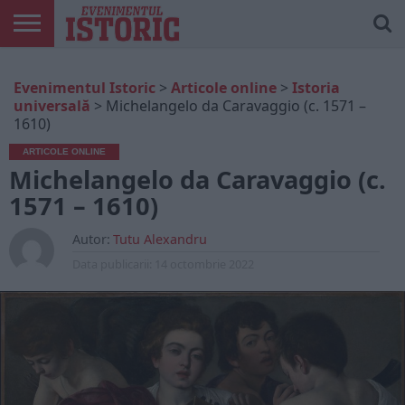
ARTICOLE
ONLINE
EDIȚII
ISTORIC
CONTUL
Evenimentul Istoric
>
Articole online
>
Istoria
TIPĂRITE
PLAY
MEU
universală
>
Michelangelo da Caravaggio (c. 1571 –
1610)
ARTICOLE ONLINE
Michelangelo da Caravaggio (c.
1571 – 1610)
Autor:
Tutu Alexandru
Data publicarii:
14 octombrie 2022