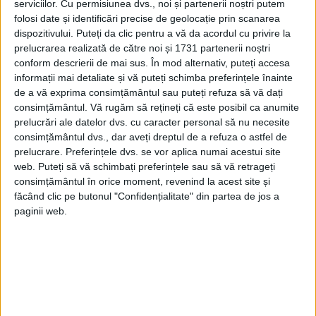
revoluție, nici dorința de a rupe total cu
serviciilor.
Cu permisiunea dvs., noi și partenerii noștri putem
folosi date și identificări precise de geolocație prin scanarea
trecutul, căci foarte multe a preluat de la
dispozitivului. Puteți da clic pentru a vă da acordul cu privire la
prelucrarea realizată de către noi și 1731 partenerii noștri
Michelangelo, Rafael, Tițian, arta statuară
conform descrierii de mai sus. În mod alternativ, puteți accesa
antică. Caravaggio a vrut însă să redea
informații mai detaliate și vă puteți schimba preferințele înainte
de a vă exprima consimțământul sau puteți refuza să vă dați
adevărul, fără a urmări eleganța.
consimțământul.
Vă rugăm să rețineți că este posibil ca anumite
Caravaggio avea ambiția de a vedea altfel
prelucrări ale datelor dvs. cu caracter personal să nu necesite
consimțământul dvs., dar aveți dreptul de a refuza o astfel de
lumea. În pictura Sfântul Toma
prelucrare. Preferințele dvs. se vor aplica numai acestui site
necredinciosul ne sunt înfățișați 3 apostoli
web. Puteți să vă schimbați preferințele sau să vă retrageți
consimțământul în orice moment, revenind la acest site și
și Hristos. Ceea șochează însă e maniera în
făcând clic pe butonul "Confidențialitate" din partea de jos a
care a înțeles pictorul să-i redea pe
paginii web.
apostoli: nimic din acele figuri solemne,
nimic sfânt, doar niște fețe ridate, arse de
soare, ușor neghioabe. Ceea ce e cu
adevărat uimitor e modul literal în care