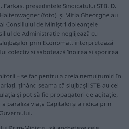
l. Farkaș, președintele Sindicatului STB, D.
n Haltenwagner (foto) și Mitia Gheorghe au
 Consiliului de Miniștri doleanțele
iliul de Administrație neglijează cu
slujbașilor prin Economat, interpretează
ui colectiv și sabotează înoirea și sporirea
itorii – se fac pentru a creia nemulțumiri în
ariați, ținând seama că slujbașii STB au cel
lația și pot să fie propagatori de agitație,
 a paraliza viața Capitalei și a ridica prin
 Guvernului.
lui Prim-Ministru să ancheteze cele