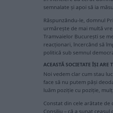
semnalate și apoi să ia măsu
Răspunzându-le, domnul Prim
urmărește de mai multă vreme
Tramvaielor București se menț
reacționari, încercând să îm
politică sub semnul democra
ACEASTĂ SOCIETATE ÎȘI ARE TR
Noi vedem clar cum stau luc
face să nu putem păși deodată
luăm poziție cu poziție, mu
Constat din cele arătate de
Consiliu – că a sunat ceasul