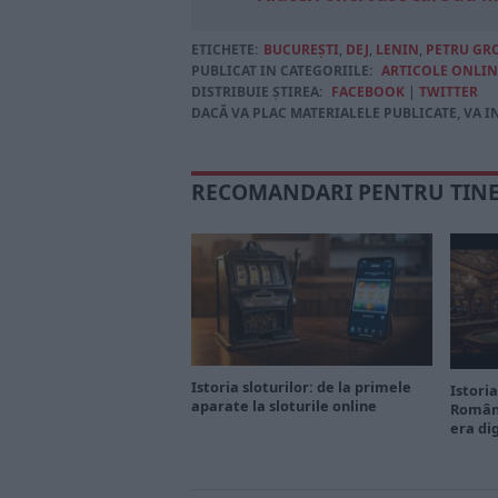
ETICHETE:
BUCUREŞTI
,
DEJ
,
LENIN
,
PETRU GR
PUBLICAT IN CATEGORIILE:
ARTICOLE ONLIN
DISTRIBUIE ȘTIREA:
FACEBOOK
|
TWITTER
DACĂ VA PLAC MATERIALELE PUBLICATE, VA I
RECOMANDARI PENTRU TIN
Istoria sloturilor: de la primele
Istoria
aparate la sloturile online
Români
era di