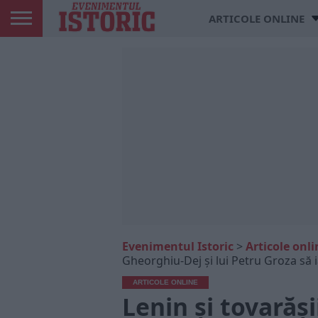
ARTICOLE ONLINE
Evenimentul Istoric
>
Articole onli
Gheorghiu-Dej și lui Petru Groza să ia
ARTICOLE ONLINE
Lenin și tovarăși