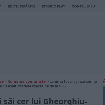
EDIȚII TIPĂRITE
ISTORIC PLAY
CONTUL MEU
ne
>
România comunistă
>
Lenin și tovarășii săi cer lui
 cu asalt citadela reacțiunii de la STB
i săi cer lui Gheorghiu-