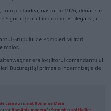
st, cum pretindea, născut în 1926, deoarece
e Siguranței ca fiind comunist ilegalist, cu
ntul Grupului de Pompieri Militari
e maior.
 Haltenwagner era locțiitorul comandantului
eri București și primea o indemnizație de
e sale care au ruinat România Mare
marcat România modernă: Strousberg și Hallier