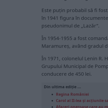
Este puțin probabil să fi fo
în 1941 figura în documentel
pseudonimul de „Lazăr”.
În 1954-1955 a fost comanda
Maramureș, având gradul d
În 1971, colonelul Lenin R.
Grupului Municipal de Pompi
conducere de 450 lei.
Din ultima ediție ...
Regina României
Carol al II-lea și acțiunil
Afaceri oneroase care au 