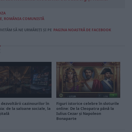
OZA
E
,
ROMÂNIA COMUNISTĂ
NVITĂM SĂ NE URMĂRIȚI ȘI PE
PAGINA NOASTRĂ DE FACEBOOK
E
 dezvoltării cazinourilor în
Figuri istorice celebre în sloturile
a: de la saloane sociale, la
online: De la Cleopatra până la
gitală
Iulius Cezar și Napoleon
Bonaparte