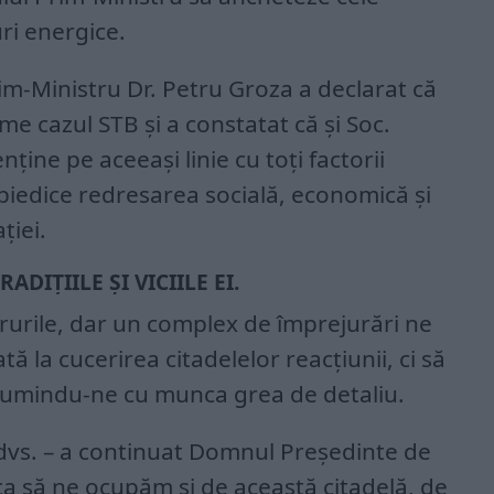
ri energice.
-Ministru Dr. Petru Groza a declarat că
 cazul STB și a constatat că și Soc.
ine pe aceeași linie cu toți factorii
piedice redresarea socială, economică și
ției.
ADIȚIILE ȘI VICIILE EI.
rurile, dar un complex de împrejurări ne
 la cucerirea citadelelor reacțiunii, ci să
lțumindu-ne cu munca grea de detaliu.
 dvs. – a continuat Domnul Președinte de
 ca să ne ocupăm și de această citadelă, de