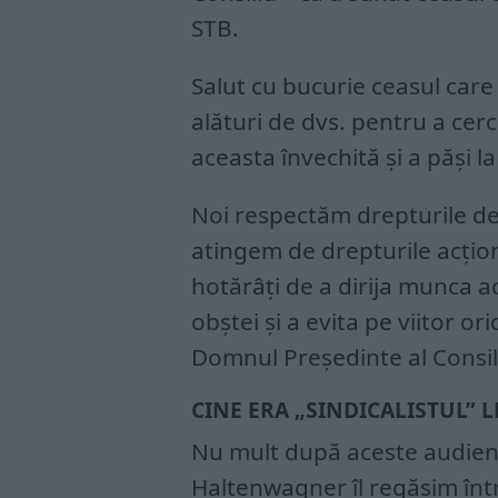
STB.
Salut cu bucurie ceasul care a
alături de dvs. pentru a cerc
aceasta învechită și a păși l
Noi respectăm drepturile de
atingem de drepturile acțion
hotărâți de a dirija munca ac
obștei și a evita pe viitor o
Domnul Președinte al Consili
CINE ERA „SINDICALISTUL” 
Nu mult după aceste audiențe
Haltenwagner îl regăsim între