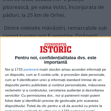
pitorească, pe valea Votici, înconjurata de
păduri, la 25 km de Orhei.
Dintre celelalte mănăstiri, remarcabile sub
raport turistic pot fi amintite: Țigănești,
Frumoasă, Hârbovat, Saharna. Iar că
regiuni pitorești: văile râurilor Culă și
Pentru noi, confidențialitatea dvs. este
Rautu, ambele cu aglomerări de sate,
importantă
tipice în ceea ce privește viață populară a
Noi și 1733
parteneri
i noștri stocăm și/sau accesăm informații pe
regiunii.
un dispozitiv, cum ar fi cookie-urile, și procesăm date personale,
cum ar fi identificatori unici și informații standard trimise de un
dispozitiv pentru publicitate și conținut personalizate, măsurarea
reclamelor și a conținutului, cercetarea audienței și dezvoltarea
serviciilor.
Cu permisiunea dvs., noi și partenerii noștri putem
folosi date și identificări precise de geolocație prin scanarea
dispozitivului. Puteți da clic pentru a vă da acordul cu privire la
prelucrarea realizată de către noi și 1733 partenerii noștri