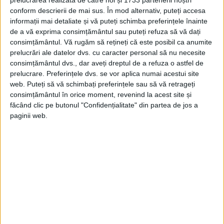
conform descrierii de mai sus. În mod alternativ, puteți accesa
informații mai detaliate și vă puteți schimba preferințele înainte
de a vă exprima consimțământul sau puteți refuza să vă dați
consimțământul.
Vă rugăm să rețineți că este posibil ca anumite
prelucrări ale datelor dvs. cu caracter personal să nu necesite
consimțământul dvs., dar aveți dreptul de a refuza o astfel de
prelucrare. Preferințele dvs. se vor aplica numai acestui site
ȘTIINȚĂ DE CARTE
web. Puteți să vă schimbați preferințele sau să vă retrageți
consimțământul în orice moment, revenind la acest site și
După rezultatele provizorii ale
făcând clic pe butonul "Confidențialitate" din partea de jos a
recensamântului din 1930, populația
paginii web.
județului, de la 7 ani în sus este de 217.763
locuitori, din care 32,1% sunt știutori de
carte.