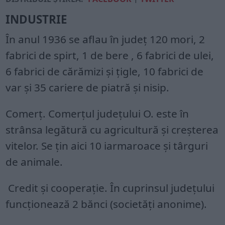
INDUSTRIE
În anul 1936 se aflau în județ 120 mori, 2
fabrici de spirt, 1 de bere , 6 fabrici de ulei,
6 fabrici de cărămizi și țigle, 10 fabrici de
var și 35 cariere de piatră și nisip.
Comerț. Comerțul județului O. este în
strânsa legătură cu agricultură și creșterea
vitelor. Se țin aici 10 iarmaroace și târguri
de animale.
Credit și cooperație. În cuprinsul județului
funcționează 2 bănci (societăți anonime).