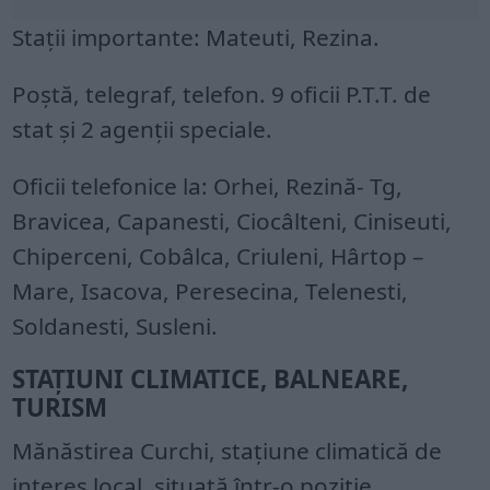
Stații importante: Mateuti, Rezina.
Poștă, telegraf, telefon. 9 oficii P.T.T. de
stat și 2 agenții speciale.
Oficii telefonice la: Orhei, Rezină- Tg,
Bravicea, Capanesti, Ciocâlteni, Ciniseuti,
Chiperceni, Cobâlca, Criuleni, Hârtop –
Mare, Isacova, Peresecina, Telenesti,
Soldanesti, Susleni.
STAȚIUNI CLIMATICE, BALNEARE,
TURISM
Mănăstirea Curchi, stațiune climatică de
interes local, situată într-o poziție