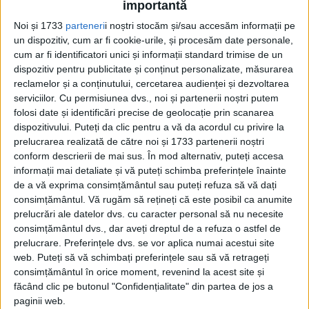
importantă
„Moșia Doicești din județul Dâmboviții în
Noi și 1733
parteneri
i noștri stocăm și/sau accesăm informații pe
un dispozitiv, cum ar fi cookie-urile, și procesăm date personale,
suma de stânjini peste o mie, cu clăcași ca
cum ar fi identificatori unici și informații standard trimise de un
la 40 case, cu doă roate de moară pe apa
dispozitiv pentru publicitate și conținut personalizate, măsurarea
reclamelor și a conținutului, cercetarea audienței și dezvoltarea
Ialomiții, cu livezi de pruni și de fânețe, cu
serviciilor.
Cu permisiunea dvs., noi și partenerii noștri putem
locuri de arături, cu vaduri de cârciumă și
folosi date și identificări precise de geolocație prin scanarea
dispozitivului. Puteți da clic pentru a vă da acordul cu privire la
alte îmbunătățiri este de vânzare.
prelucrarea realizată de către noi și 1733 partenerii noștri
conform descrierii de mai sus. În mod alternativ, puteți accesa
Cel ce va fi doritor a o cumpăra să se arate
informații mai detaliate și vă puteți schimba preferințele înainte
de a vă exprima consimțământul sau puteți refuza să vă dați
la dumnealui Căminar Costache
consimțământul.
Vă rugăm să rețineți că este posibil ca anumite
Mavrocordat proprietarul în casele D-lui la
prelucrări ale datelor dvs. cu caracter personal să nu necesite
consimțământul dvs., dar aveți dreptul de a refuza o astfel de
Gorgan spre a să tocmi”.
prelucrare. Preferințele dvs. se vor aplica numai acestui site
web. Puteți să vă schimbați preferințele sau să vă retrageți
NR. 94 DIN 29 IULIE:
consimțământul în orice moment, revenind la acest site și
făcând clic pe butonul "Confidențialitate" din partea de jos a
„În
ulița franțozească este o casă mare
paginii web.