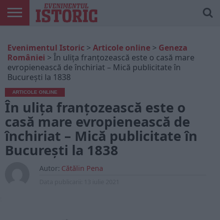
ARTICOLE
ONLINE
EDIȚII
ISTORIC
CONTUL
Evenimentul Istoric
>
Articole online
>
Geneza
TIPĂRITE
PLAY
MEU
României
>
În ulița franțozească este o casă mare
evropienească de închiriat – Mică publicitate în
București la 1838
ARTICOLE ONLINE
În ulița franțozească este o
casă mare evropienească de
închiriat – Mică publicitate în
București la 1838
Autor:
Cătălin Pena
Data publicarii:
13 iulie 2021