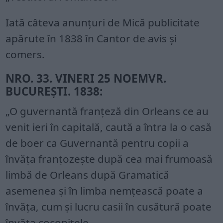
Iată câteva anunțuri de Mică publicitate
apărute în 1838 în Cantor de avis și
comers.
NRO. 33. VINERI 25 NOEMVR.
BUCUREȘTI. 1838:
„O guvernantă franțeză din Orleans ce au
venit ieri în capitală, caută a întra la o casă
de boer ca Guvernantă pentru copii a
învăța franțozește după cea mai frumoasă
limbă de Orleans după Gramatică
asemenea și în limba nemțească poate a
învăța, cum și lucru casii în cusătură poate
învăța coconițele.