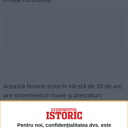
Această femeie ieste în vârstă de 30 de ani,
are sintementuri bune și atestaturi;
doritorii de a avea această Guvernantă, să
îndreptează la Cantorul de Avis”.
Pentru noi, confidențialitatea dvs. este
NR. 92 DIN 22 IULIE: