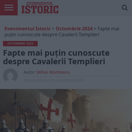
ARTICOLE
ONLINE
EDIȚII
ISTORIC
CONTUL
Evenimentul Istoric
>
Octombrie 2024
>
Fapte mai
TIPĂRITE
PLAY
MEU
puțin cunoscute despre Cavalerii Templieri
OCTOMBRIE 2024
Fapte mai puțin cunoscute
despre Cavalerii Templieri
Autor:
Mihai Munteanu
Data publicarii:
25 octombrie 2024