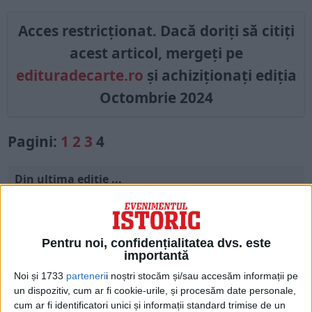
Acces restricționat. Dacă doriți să citiți
acest articol, mergeți pe
edituradecarte.ro
și achiziționați ediția
Octombrie 2024
Pagini:
1
2
3
4
Din ultima ediție ...
Regina României
Carol al II-lea și acțiunile sale care au ruinat
România Mare
Pentru noi, confidențialitatea dvs. este
Afaceri oneroase care au marcat România
importantă
modernă: Strousberg și Hallier
Noi și 1733
parteneri
i noștri stocăm și/sau accesăm informații pe
un dispozitiv, cum ar fi cookie-urile, și procesăm date personale,
cum ar fi identificatori unici și informații standard trimise de un
ETICHETE: