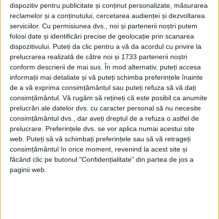
dispozitiv pentru publicitate și conținut personalizate, măsurarea
PUBLICAT IN CATEGORIILE:
OCTOMBRIE 2024
reclamelor și a conținutului, cercetarea audienței și dezvoltarea
DISTRIBUIE ȘTIREA:
FACEBOOK
|
TWITTER
serviciilor.
Cu permisiunea dvs., noi și partenerii noștri putem
DACĂ VA PLAC MATERIALELE PUBLICATE, VA INVITĂM SĂ NE URMĂRIȚI
folosi date și identificări precise de geolocație prin scanarea
ȘI PE
PAGINA NOASTRĂ DE FACEBOOK
dispozitivului. Puteți da clic pentru a vă da acordul cu privire la
prelucrarea realizată de către noi și 1733 partenerii noștri
conform descrierii de mai sus. În mod alternativ, puteți accesa
RECOMANDARI PENTRU TINE
informații mai detaliate și vă puteți schimba preferințele înainte
de a vă exprima consimțământul sau puteți refuza să vă dați
Istoria sloturilor: de la primele aparate
consimțământul.
Vă rugăm să rețineți că este posibil ca anumite
la sloturile online
prelucrări ale datelor dvs. cu caracter personal să nu necesite
consimțământul dvs., dar aveți dreptul de a refuza o astfel de
prelucrare. Preferințele dvs. se vor aplica numai acestui site
web. Puteți să vă schimbați preferințele sau să vă retrageți
Istoria dezvoltării cazinourilor în
consimțământul în orice moment, revenind la acest site și
România: de la saloane sociale, la era
făcând clic pe butonul "Confidențialitate" din partea de jos a
digitală
paginii web.
Figuri istorice celebre în sloturile online:
De la Cleopatra până la Iulius Cezar și
Napoleon Bonaparte