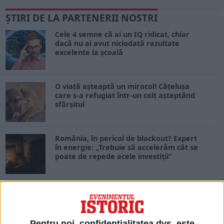
ŞTIRI DE LA PARTENERII NOSTRI
Cele 4 semne că ai un IQ ridicat, chiar
dacă nu ai avut niciodată rezultate
excelente la școală
O viață așteaptă un miracol! Cățelușa
care s-a refugiat într-un colț așteptând
sfârșitul
România, în pericol de blackout? Expert
în energie: „Trebuie să accelerăm cât se
poate de repede acele investiții”
Proiect de lege pentru recalcularea
pensiilor fără termen limită la
contestații
Pentru noi, confidențialitatea dvs. este