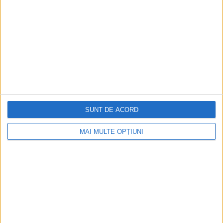
SUNT DE ACORD
MAI MULTE OPȚIUNI
Cea mai mare revistă de istorie din Europa!
.
Media KIT