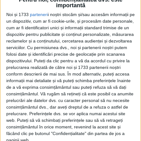
importantă
Imposibila avere
Noi și 1733
parteneri
i noștri stocăm și/sau accesăm informații pe
un dispozitiv, cum ar fi cookie-urile, și procesăm date personale,
cum ar fi identificatori unici și informații standard trimise de un
dispozitiv pentru publicitate și conținut personalizate, măsurarea
Cum a ajuns Marvin Gaye să fie ucis de
reclamelor și a conținutului, cercetarea audienței și dezvoltarea
propriul tată cu arma pe care i-o
serviciilor.
Cu permisiunea dvs., noi și partenerii noștri putem
dăruise chiar el. Tatăl legendei Motown
folosi date și identificări precise de geolocație prin scanarea
nu a făcut nicio zi de închisoare
dispozitivului. Puteți da clic pentru a vă da acordul cu privire la
prelucrarea realizată de către noi și 1733 partenerii noștri
Agentia Plum Media lansează un ghid
conform descrierii de mai sus. În mod alternativ, puteți accesa
practic pentru afacerile offline care vor
informații mai detaliate și vă puteți schimba preferințele înainte
să intre în comerțul electronic
de a vă exprima consimțământul sau puteți refuza să vă dați
consimțământul.
Vă rugăm să rețineți că este posibil ca anumite
prelucrări ale datelor dvs. cu caracter personal să nu necesite
Timur Turlov își anunță candidatura la
consimțământul dvs., dar aveți dreptul de a refuza o astfel de
președinția FIDE
prelucrare. Preferințele dvs. se vor aplica numai acestui site
web. Puteți să vă schimbați preferințele sau să vă retrageți
consimțământul în orice moment, revenind la acest site și
făcând clic pe butonul "Confidențialitate" din partea de jos a
paginii web.