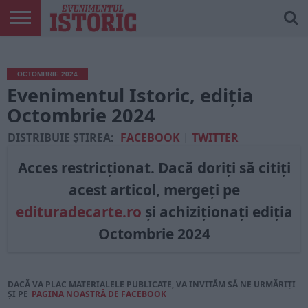
ARTICOLE
ONLINE
EDIȚII
ISTORIC
CONTUL
TIPĂRITE
PLAY
MEU
OCTOMBRIE 2024
Evenimentul Istoric, ediția
Octombrie 2024
DISTRIBUIE ȘTIREA:
FACEBOOK
|
TWITTER
Acces restricționat. Dacă doriți să citiți
acest articol, mergeți pe
edituradecarte.ro
și achiziționați ediția
Octombrie 2024
DACĂ VA PLAC MATERIALELE PUBLICATE, VA INVITĂM SĂ NE URMĂRIȚI
ȘI PE
PAGINA NOASTRĂ DE FACEBOOK