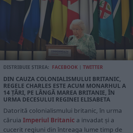
DISTRIBUIE ȘTIREA:
FACEBOOK
|
TWITTER
DIN CAUZA COLONIALISMULUI BRITANIC,
REGELE CHARLES ESTE ACUM MONARHUL A
14 ȚĂRI, PE LÂNGĂ MAREA BRITANIE, ÎN
URMA DECESULUI REGINEI ELISABETA
Datorită colonialismului britanic, în urma
căruia
Imperiul Britanic
a invadat și a
cucerit regiuni din întreaga lume timp de