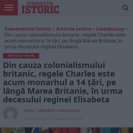
ARTICOLE
ONLINE
EDIȚII
ISTORIC
CONTUL
Evenimentul Istoric
>
Articole online
>
Caleidoscop
>
TIPĂRITE
PLAY
MEU
Din cauza colonialismului britanic, regele Charles este
acum monarhul a 14 țări, pe lângă Marea Britanie, în
urma decesului reginei Elisabeta
ARTICOLE ONLINE
Din cauza colonialismului
britanic, regele Charles este
acum monarhul a 14 țări, pe
lângă Marea Britanie, în urma
decesului reginei Elisabeta
Autor:
Sălăvăstru Alexandru
Data publicarii:
9 septembrie 2022