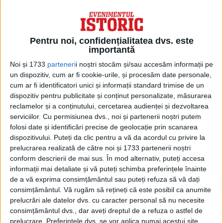
Barbados a înlăturat-o oficial pe regina
Elisabeta din funcția de șef de stat și a
devenit republică. Oficialii din alte regate
Pentru noi, confidențialitatea dvs. este
importantă
actuale ale Commonwealth-ului din
Noi și 1733
parteneri
i noștri stocăm și/sau accesăm informații pe
Caraibe au semnalat, de asemenea, că vor
un dispozitiv, cum ar fi cookie-urile, și procesăm date personale,
să iasă. Între timp, există, de asemenea, o
cum ar fi identificatori unici și informații standard trimise de un
dispozitiv pentru publicitate și conținut personalizate, măsurarea
mișcare în curs de desfășurare pentru
reclamelor și a conținutului, cercetarea audienței și dezvoltarea
independență în Scoția.
serviciilor.
Cu permisiunea dvs., noi și partenerii noștri putem
folosi date și identificări precise de geolocație prin scanarea
dispozitivului. Puteți da clic pentru a vă da acordul cu privire la
prelucrarea realizată de către noi și 1733 partenerii noștri
conform descrierii de mai sus. În mod alternativ, puteți accesa
informații mai detaliate și vă puteți schimba preferințele înainte
de a vă exprima consimțământul sau puteți refuza să vă dați
consimțământul.
Vă rugăm să rețineți că este posibil ca anumite
prelucrări ale datelor dvs. cu caracter personal să nu necesite
consimțământul dvs., dar aveți dreptul de a refuza o astfel de
prelucrare. Preferințele dvs. se vor aplica numai acestui site