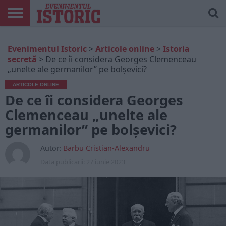
ARTICOLE
ONLINE
EDIȚII
ISTORIC
CONTUL
Evenimentul Istoric
>
Articole online
>
Istoria
TIPĂRITE
PLAY
MEU
secretă
>
De ce îi considera Georges Clemenceau
„unelte ale germanilor” pe bolșevici?
ARTICOLE ONLINE
De ce îi considera Georges
Clemenceau „unelte ale
germanilor” pe bolșevici?
Autor:
Barbu Cristian-Alexandru
Data publicarii:
27 iunie 2023