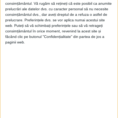
consimțământul.
Vă rugăm să rețineți că este posibil ca anumite
soarta Rusiei doar în măsura în care erau
prelucrări ale datelor dvs. cu caracter personal să nu necesite
consimțământul dvs., dar aveți dreptul de a refuza o astfel de
îngrijorați de tulburările sociale care aveau
prelucrare. Preferințele dvs. se vor aplica numai acestui site
loc în apropierea granițelor lor. Francezii
web. Puteți să vă schimbați preferințele sau să vă retrageți
consimțământul în orice moment, revenind la acest site și
au fost susținători înfocați ai unei
făcând clic pe butonul "Confidențialitate" din partea de jos a
intervenții în Rusia la sfârșitul Primului
paginii web.
Război Mondial, dar nu aveau resursele
necesare. Guvernul francez a trimis un
regiment mixt de francezi, greci și polonezi
în portul Odessa de la Marea Neagră și au
luptat împotriva unui grup de inamici
format din bolșevici, naționaliști ucraineni
și anarhiști. În curând, unii dintre soldații
francezi din Odessa au căzut victime ale
propagandei bolșevice. În cele din urmă,