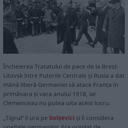
Încheierea Tratatului de pace de la Brest-
Litovsk între Puterile Centrale și Rusia a dat
mână liberă Germaniei să atace Franța în
primăvara și vara anului 1918, iar
Clemenceau nu putea uita acest lucru.
„Tigrul” îi ura pe
bolșevici
și îi considera
uneltele germanilor. Era oripilat de