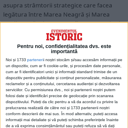
asupra strâmtorii strategice care facea
legătura între Marea Neagră și Marea
Mediterană. Clemenceau îl ura pe Lenin și
pe restul bolșevicilor, deoarece, în opinia
sa, aceștia au pervertit ideea de revoluție.
Pentru noi, confidențialitatea dvs. este
importantă
Noi și 1733
parteneri
i noștri stocăm și/sau accesăm informații pe
un dispozitiv, cum ar fi cookie-urile, și procesăm date personale,
cum ar fi identificatori unici și informații standard trimise de un
dispozitiv pentru publicitate și conținut personalizate, măsurarea
reclamelor și a conținutului, cercetarea audienței și dezvoltarea
serviciilor.
Cu permisiunea dvs., noi și partenerii noștri putem
folosi date și identificări precise de geolocație prin scanarea
dispozitivului. Puteți da clic pentru a vă da acordul cu privire la
prelucrarea realizată de către noi și 1733 partenerii noștri
conform descrierii de mai sus. În mod alternativ, puteți accesa
informații mai detaliate și vă puteți schimba preferințele înainte
de a vă exprima consimțământul sau puteți refuza să vă dați
Delegații de la Paris erau preocupați de