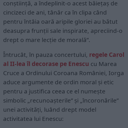
conștiință, a îndeplinit-o acest băiețaș de
cincizeci de ani, tânăr ca în clipa când
pentru întâia oară aripile gloriei au bătut
deasupra frunții sale inspirate, apreciind-o
drept o mare lecție de morală”.
Întrucât, în pauza concertului,
regele Carol
al II-lea îl decorase pe Enescu
cu Marea
Cruce a Ordinului Coroana României, Iorga
aduce argumente de ordin moral și etic
pentru a justifica ceea ce el numește
simbolic „recunoașterile” și „încoronările”
unei activități, luând drept model
activitatea lui Enescu: