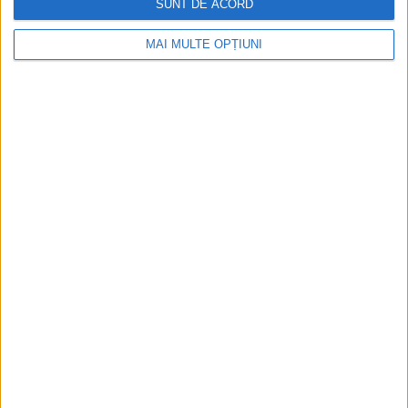
SUNT DE ACORD
Istoria dezvoltării cazinourilor în
MAI MULTE OPȚIUNI
România: de la saloane sociale, la era
digitală
Figuri istorice celebre în sloturile online:
De la Cleopatra până la Iulius Cezar și
Napoleon Bonaparte
Aprilie 2026