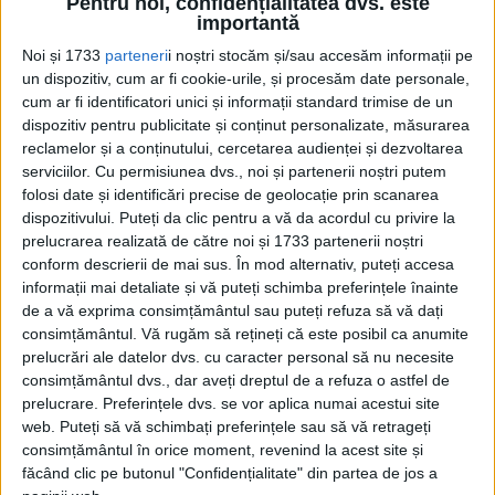
Pentru noi, confidențialitatea dvs. este
importantă
Duca, care îi propusese încă de pe atunci
Noi și 1733
parteneri
i noștri stocăm și/sau accesăm informații pe
Regelui Ferdinand să-i confere lui George
un dispozitiv, cum ar fi cookie-urile, și procesăm date personale,
Enescu Ordinul Cordonul Coroanei.
cum ar fi identificatori unici și informații standard trimise de un
dispozitiv pentru publicitate și conținut personalizate, măsurarea
reclamelor și a conținutului, cercetarea audienței și dezvoltarea
serviciilor.
Cu permisiunea dvs., noi și partenerii noștri putem
folosi date și identificări precise de geolocație prin scanarea
dispozitivului. Puteți da clic pentru a vă da acordul cu privire la
prelucrarea realizată de către noi și 1733 partenerii noștri
conform descrierii de mai sus. În mod alternativ, puteți accesa
informații mai detaliate și vă puteți schimba preferințele înainte
de a vă exprima consimțământul sau puteți refuza să vă dați
consimțământul.
Vă rugăm să rețineți că este posibil ca anumite
prelucrări ale datelor dvs. cu caracter personal să nu necesite
consimțământul dvs., dar aveți dreptul de a refuza o astfel de
prelucrare. Preferințele dvs. se vor aplica numai acestui site
Propunerea venită din partea lui I.G. Duca ,
web. Puteți să vă schimbați preferințele sau să vă retrageți
consimțământul în orice moment, revenind la acest site și
în calitatea sa de ministru al instrucţiunii
făcând clic pe butonul "Confidențialitate" din partea de jos a