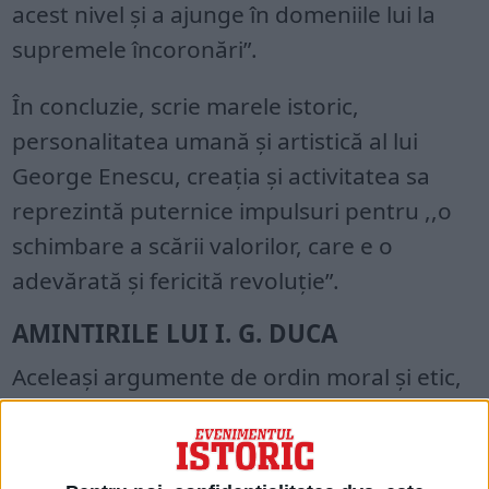
acest nivel și a ajunge în domeniile lui la
supremele încoronări”.
În concluzie, scrie marele istoric,
personalitatea umană și artistică al lui
George Enescu, creația și activitatea sa
reprezintă puternice impulsuri pentru ,,o
schimbare a scării valorilor, care e o
adevărată și fericită revoluție”.
AMINTIRILE LUI I. G. DUCA
Aceleași argumente de ordin moral și etic,
relevând un patriotism al faptelor, iar nu al
vorbelor, aducea în anul 1918, la sfârşitul
Primului Război Mondial, omul politic I.G.