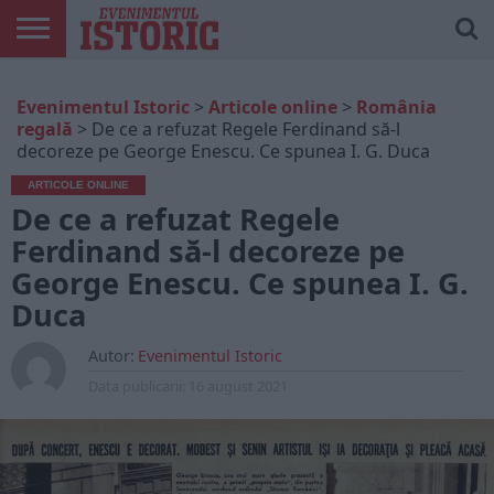
ARTICOLE
ONLINE
EDIȚII
ISTORIC
CONTUL
Evenimentul Istoric
>
Articole online
>
România
TIPĂRITE
PLAY
MEU
regală
>
De ce a refuzat Regele Ferdinand să-l
decoreze pe George Enescu. Ce spunea I. G. Duca
ARTICOLE ONLINE
De ce a refuzat Regele
Ferdinand să-l decoreze pe
George Enescu. Ce spunea I. G.
Duca
Autor:
Evenimentul Istoric
Data publicarii:
16 august 2021