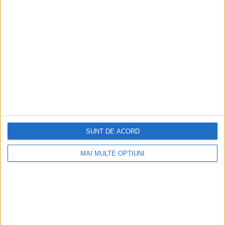
Ediția tipărită
Mai multe articole
SUNT DE ACORD
MAI MULTE OPȚIUNI
CELE MAI VIZITATE