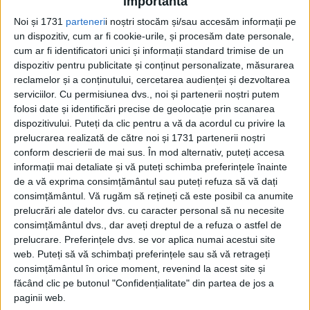
importantă
Decembrie 2023
Noi și 1731
parteneri
i noștri stocăm și/sau accesăm informații pe
un dispozitiv, cum ar fi cookie-urile, și procesăm date personale,
cum ar fi identificatori unici și informații standard trimise de un
Din ultima ediție ...
dispozitiv pentru publicitate și conținut personalizate, măsurarea
Regina României
reclamelor și a conținutului, cercetarea audienței și dezvoltarea
serviciilor.
Cu permisiunea dvs., noi și partenerii noștri putem
Carol al II-lea și acțiunile sale care au ruinat
România Mare
folosi date și identificări precise de geolocație prin scanarea
dispozitivului. Puteți da clic pentru a vă da acordul cu privire la
Afaceri oneroase care au marcat România
modernă: Strousberg și Hallier
prelucrarea realizată de către noi și 1731 partenerii noștri
conform descrierii de mai sus. În mod alternativ, puteți accesa
informații mai detaliate și vă puteți schimba preferințele înainte
de a vă exprima consimțământul sau puteți refuza să vă dați
ETICHETE:
FERDINAND I
,
UNGARIA
consimțământul.
Vă rugăm să rețineți că este posibil ca anumite
PUBLICAT IN CATEGORIILE:
DECEMBRIE 2023
prelucrări ale datelor dvs. cu caracter personal să nu necesite
DISTRIBUIE ȘTIREA:
FACEBOOK
|
TWITTER
consimțământul dvs., dar aveți dreptul de a refuza o astfel de
DACĂ VA PLAC MATERIALELE PUBLICATE, VA INVITĂM SĂ NE URMĂRIȚI
prelucrare. Preferințele dvs. se vor aplica numai acestui site
ȘI PE
PAGINA NOASTRĂ DE FACEBOOK
web. Puteți să vă schimbați preferințele sau să vă retrageți
consimțământul în orice moment, revenind la acest site și
făcând clic pe butonul "Confidențialitate" din partea de jos a
RECOMANDARI PENTRU TINE
paginii web.