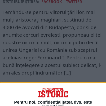
DISTRIBUIE ȘTIREA:
FACEBOOK
|
TWITTER
Temându-se pentru viitorul țării lor, mai
mulți aristocrați maghiari, susținuți de
4000 de avocați din Budapesta, dar și de
anumite cercuri evreiești, propuneau elitei
noastre nici mai mult, nici mai puțin decât
unirea Ungariei cu România sub sceptrul
aceluiași rege: Ferdinand I. Pentru o mai
bună înțelegere a acestui subiect delicat, l-
am ales drept îndrumător […]
Acces restricționat. Dacă doriți să citiți
acest articol, mergeți pe
edituradecarte.ro
și achiziționați ediția
Pentru noi, confidențialitatea dvs. este