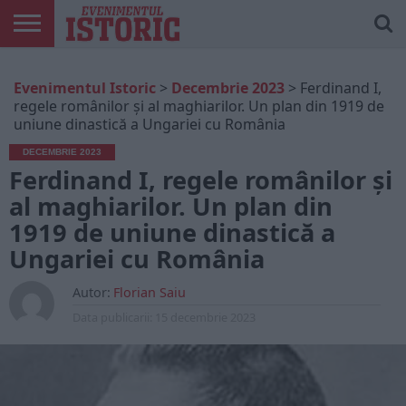
ARTICOLE
ONLINE
EDIȚII
ISTORIC
CONTUL
Evenimentul Istoric
>
Decembrie 2023
>
Ferdinand I,
TIPĂRITE
PLAY
MEU
regele românilor și al maghiarilor. Un plan din 1919 de
uniune dinastică a Ungariei cu România
DECEMBRIE 2023
Ferdinand I, regele românilor și
al maghiarilor. Un plan din
1919 de uniune dinastică a
Ungariei cu România
Autor:
Florian Saiu
Data publicarii:
15 decembrie 2023