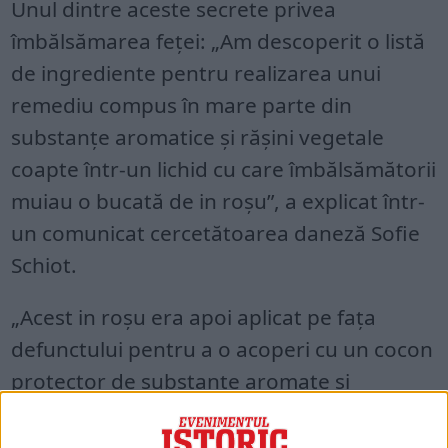
Unul dintre aceste secrete privea
îmbălsămarea feței: „Am descoperit o listă
de ingrediente pentru realizarea unui
remediu compus în mare parte din
substanțe aromatice și rășini vegetale
coapte într-un lichid cu care îmbălsămătorii
muiau o bucată de in roșu”, a explicat într-
un comunicat cercetătoarea daneză Sofie
Schiot.
„Acest in roșu era apoi aplicat pe fața
defunctului pentru a o acoperi cu un cocon
protector de substanțe aromate și
antibacteriene.”