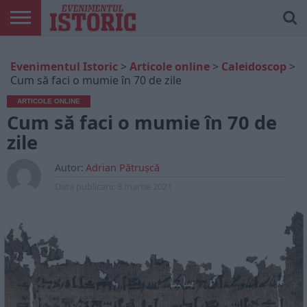
ARTICOLE
ONLINE
EDIȚII
ISTORIC
CONTUL
Evenimentul Istoric
>
Articole online
>
Caleidoscop
>
TIPĂRITE
PLAY
MEU
Cum să faci o mumie în 70 de zile
ARTICOLE ONLINE
Cum să faci o mumie în 70 de
zile
Autor:
Adrian Pătrușcă
Data publicarii:
8 martie 2021