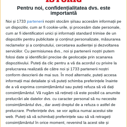
Pentru noi, confidențialitatea dvs. este
importantă
Noi și 1733
parteneri
i noștri stocăm și/sau accesăm informații pe
un dispozitiv, cum ar fi cookie-urile, și procesăm date personale,
cum ar fi identificatori unici și informații standard trimise de un
dispozitiv pentru publicitate și conținut personalizate, măsurarea
reclamelor și a conținutului, cercetarea audienței și dezvoltarea
serviciilor.
Cu permisiunea dvs., noi și partenerii noștri putem
folosi date și identificări precise de geolocație prin scanarea
dispozitivului. Puteți da clic pentru a vă da acordul cu privire la
prelucrarea realizată de către noi și 1733 partenerii noștri
conform descrierii de mai sus. În mod alternativ, puteți accesa
informații mai detaliate și vă puteți schimba preferințele înainte
de a vă exprima consimțământul sau puteți refuza să vă dați
consimțământul.
Vă rugăm să rețineți că este posibil ca anumite
prelucrări ale datelor dvs. cu caracter personal să nu necesite
consimțământul dvs., dar aveți dreptul de a refuza o astfel de
prelucrare. Preferințele dvs. se vor aplica numai acestui site
web. Puteți să vă schimbați preferințele sau să vă retrageți
consimțământul în orice moment, revenind la acest site și