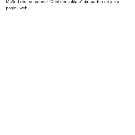
făcând clic pe butonul "Confidențialitate" din partea de jos a
paginii web.
O altă descoperire, care va produce
senzație printre cei pasionați de
numerologie, o reprezintă împărțirea
etapelor îmbălsămării în perioade de câte
patru zile.
Se știa de la Herodot că îmbălsămarea se
întindea pe o perioadă de 70 de zile.
Împărțirea ei în etape de câte patru zile
puncta tot atâtea procesiuni apotropaice.