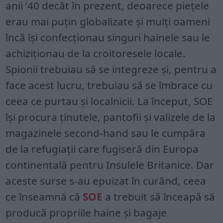
anii ’40 decât în prezent, deoarece piețele
erau mai puțin globalizate și mulți oameni
încă își confecționau singuri hainele sau le
achiziționau de la croitoresele locale.
Spionii trebuiau să se integreze și, pentru a
face acest lucru, trebuiau să se îmbrace cu
ceea ce purtau și localnicii. La început, SOE
își procura ținutele, pantofii și valizele de la
magazinele second-hand sau le cumpăra
de la refugiații care fugiseră din Europa
continentală pentru Insulele Britanice. Dar
aceste surse s-au epuizat în curând, ceea
ce înseamnă că
SOE
a trebuit să înceapă să
producă propriile haine și bagaje