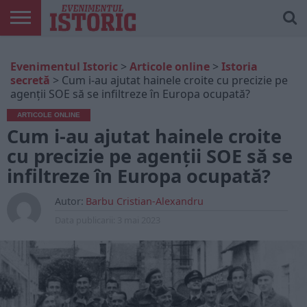
ARTICOLE
ONLINE
EDIȚII
ISTORIC
CONTUL
Evenimentul Istoric
>
Articole online
>
Istoria
TIPĂRITE
PLAY
MEU
secretă
>
Cum i-au ajutat hainele croite cu precizie pe
agenții SOE să se infiltreze în Europa ocupată?
ARTICOLE ONLINE
Cum i-au ajutat hainele croite
cu precizie pe agenții SOE să se
infiltreze în Europa ocupată?
Autor:
Barbu Cristian-Alexandru
Data publicarii:
3 mai 2023