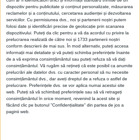
„Noi făceam ceea ce se numea o
dispozitiv pentru publicitate și conținut personalizate, măsurarea
cusătură franceză”. (O croială
reclamelor și a conținutului, cercetarea audienței și dezvoltarea
serviciilor.
Cu permisiunea dvs., noi și partenerii noștri putem
franțuzească este cusută în doi pași,
folosi date și identificări precise de geolocație prin scanarea
astfel încât marginile brute ale țesăturii
dispozitivului. Puteți da clic pentru a vă da acordul cu privire la
să fie învelite în totalitate de cusătură).
prelucrarea realizată de către noi și 1733 partenerii noștri
conform descrierii de mai sus. În mod alternativ, puteți accesa
informații mai detaliate și vă puteți schimba preferințele înainte
de a vă exprima consimțământul sau puteți refuza să vă dați
consimțământul.
Vă rugăm să rețineți că este posibil ca anumite
prelucrări ale datelor dvs. cu caracter personal să nu necesite
consimțământul dvs., dar aveți dreptul de a refuza o astfel de
prelucrare. Preferințele dvs. se vor aplica numai acestui site
web. Puteți să vă schimbați preferințele sau să vă retrageți
consimțământul în orice moment, revenind la acest site și
făcând clic pe butonul "Confidențialitate" din partea de jos a
paginii web.
Pulver și colegii ei au luat notă de