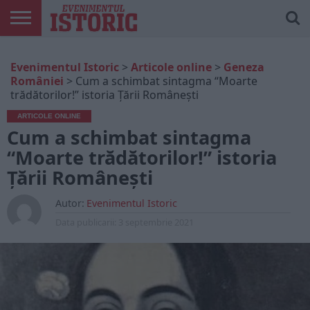
ARTICOLE
ONLINE
EDIȚII
ISTORIC
CONTUL
Evenimentul Istoric
>
Articole online
>
Geneza
TIPĂRITE
PLAY
MEU
României
>
Cum a schimbat sintagma “Moarte
trădătorilor!” istoria Țării Românești
ARTICOLE ONLINE
Cum a schimbat sintagma
“Moarte trădătorilor!” istoria
Țării Românești
Autor:
Evenimentul Istoric
Data publicarii:
3 septembrie 2021