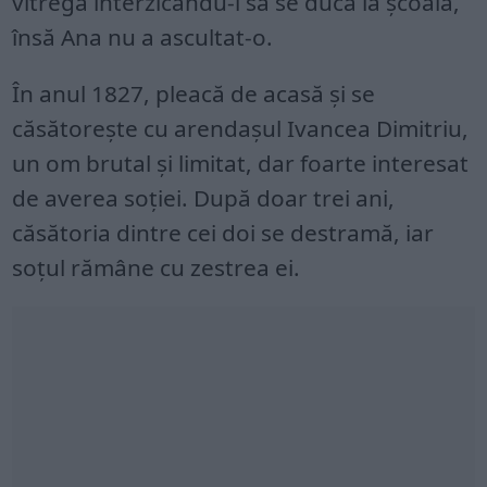
vitregă interzicându-i să se ducă la școală,
însă Ana nu a ascultat-o.
În anul 1827, pleacă de acasă și se
căsătorește cu arendașul Ivancea Dimitriu,
un om brutal și limitat, dar foarte interesat
de averea soției. După doar trei ani,
căsătoria dintre cei doi se destramă, iar
soțul rămâne cu zestrea ei.