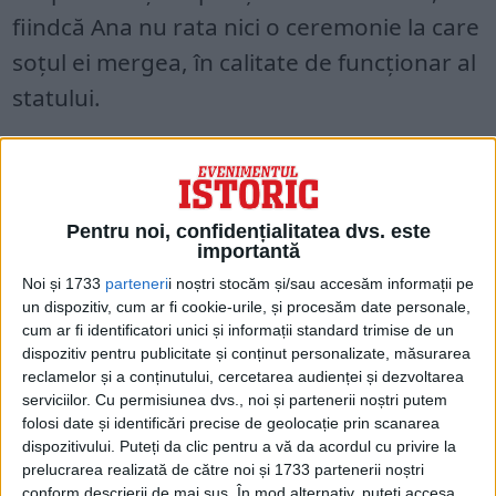
fiindcă Ana nu rata nici o ceremonie la care
soțul ei mergea, în calitate de funcționar al
statului.
Pe 9/21 iunie
1848
, un grup de
revoluționari citesc Proclamația de la Islaz,
cu scopul de a îndemna oamenii să lupte
Pentru noi, confidențialitatea dvs. este
importantă
împotriva sistemului politic existent în Țara
Noi și 1733
parteneri
i noștri stocăm și/sau accesăm informații pe
Românească. Cu ajutorul populației,
un dispozitiv, cum ar fi cookie-urile, și procesăm date personale,
revoluționarii preiau puterea și formează
cum ar fi identificatori unici și informații standard trimise de un
dispozitiv pentru publicitate și conținut personalizate, măsurarea
un guvern provizoriu.
reclamelor și a conținutului, cercetarea audienței și dezvoltarea
serviciilor.
Cu permisiunea dvs., noi și partenerii noștri putem
folosi date și identificări precise de geolocație prin scanarea
dispozitivului. Puteți da clic pentru a vă da acordul cu privire la
prelucrarea realizată de către noi și 1733 partenerii noștri
conform descrierii de mai sus. În mod alternativ, puteți accesa