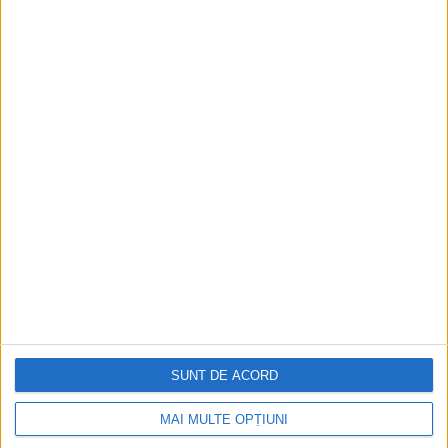
Istoria sloturilor: de la primele aparate
la sloturile online
Istoria dezvoltării cazinourilor în
România: de la saloane sociale, la era
digitală
Figuri istorice celebre în sloturile online:
De la Cleopatra până la Iulius Cezar și
Napoleon Bonaparte
Aprilie 2026
SUNT DE ACORD
MAI MULTE OPȚIUNI