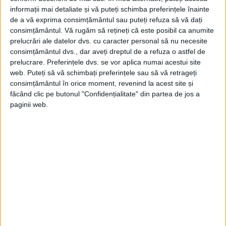
informații mai detaliate și vă puteți schimba preferințele înainte
de a vă exprima consimțământul sau puteți refuza să vă dați
consimțământul.
Vă rugăm să rețineți că este posibil ca anumite
prelucrări ale datelor dvs. cu caracter personal să nu necesite
consimțământul dvs., dar aveți dreptul de a refuza o astfel de
prelucrare. Preferințele dvs. se vor aplica numai acestui site
web. Puteți să vă schimbați preferințele sau să vă retrageți
consimțământul în orice moment, revenind la acest site și
La scurt timp, au început primele
făcând clic pe butonul "Confidențialitate" din partea de jos a
paginii web.
neînțelegeri, marii boieri profitând de
situație și organizând o contralovitură cu
ajutorul unor trupe militare, guvernul
revoluționar este arestat. Populația ar fi
fost înfrântă și resemnată dacă nu ar fi
existat o femeie, care printr-o singură
acțiune plină de curaj, a pus lucrurile pe
făgașul lor progresist pe care porniseră.