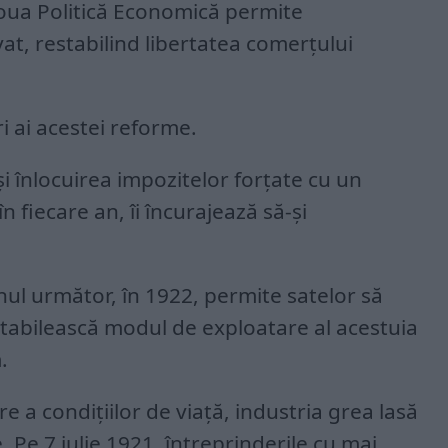
Noua Politică Economică permite
at, restabilind libertatea comerțului
ri ai acestei reforme.
și înlocuirea impozitelor forțate cu un
în fiecare an, îi încurajează să-și
anul următor, în 1922, permite satelor să
stabilească modul de exploatare al acestuia
.
re a condițiilor de viață, industria grea lasă
. Pe 7 iulie 1921, întreprinderile cu mai