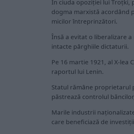
În ciuda opoziției lui Troțki,
dogma marxistă acordând puț
micilor întreprinzători.
Însă a evitat o liberalizare
intacte pârghiile dictaturii.
Pe 16 martie 1921, al X-lea
raportul lui Lenin.
Statul rămâne proprietarul p
păstrează controlul băncilor,
Marile industrii naționaliza
care beneficiază de investiții