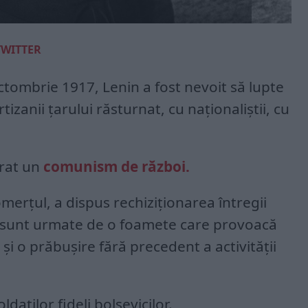
TWITTER
ctombrie 1917, Lenin a fost nevoit să lupte
izanii țarului răsturnat, cu naționaliștii, cu
urat un
comunism de război.
merțul, a dispus rechiziționarea întregii
le sunt urmate de o foamete care provoacă
și o prăbușire fără precedent a activității
ldaților fideli bolșevicilor.