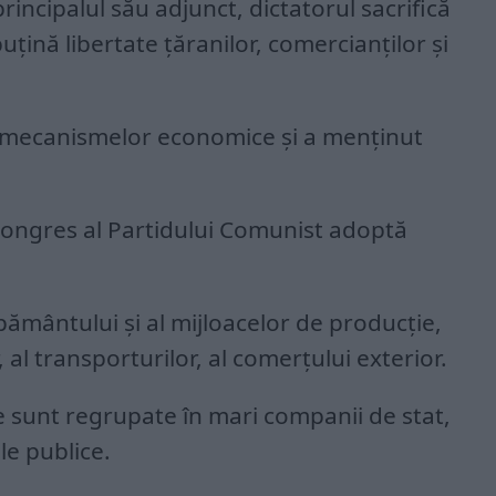
 principalul său adjunct, dictatorul sacrifică
ină libertate țăranilor, comercianților și
 a mecanismelor economice și a menținut
 Congres al Partidului Comunist adoptă
ământului și al mijloacelor de producție,
 al transporturilor, al comerțului exterior.
te sunt regrupate în mari companii de stat,
le publice.