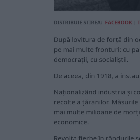
DISTRIBUIE ȘTIREA:
FACEBOOK
|
După lovitura de forță din o
pe mai multe fronturi: cu part
democrații, cu socialiștii.
De aceea, din 1918, a insta
Naționalizând industria și co
recolte a țăranilor. Măsuri
mai multe milioane de morți 
economice.
Revolta fierbe în rândurile so