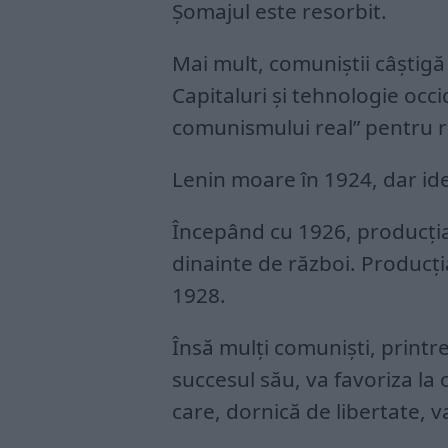
Șomajul este resorbit.
Mai mult, comuniștii câștigă 
Capitaluri și tehnologie occi
comunismului real” pentru re
Lenin moare în 1924, dar id
Începând cu 1926, producția
dinainte de război. Producția
1928.
Însă mulți comuniști, printr
succesul său, va favoriza la 
care, dornică de libertate, 