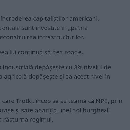
încrederea capitaliștilor americani.
dentală sunt investite în „patria
construirea infrastructurilor.
eea lui continuă să dea roade.
 industrială depășește cu 8% nivelul de
 agricolă depășește și ea acest nivel în
e care Troțki, încep să se teamă că NPE, prin
orașe și sate apariția unei noi burghezii
va răsturna regimul.