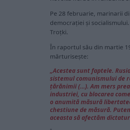
Pe 28 februarie, marinarii d
democrației și socialismului
Troțki.
În raportul său din martie 1
mărturisește:
„Acestea sunt faptele. Rusi
sistemul comunismului de răz
țărănimii (…). Am mers prea
industriei, cu blocarea comer
o anumită măsură libertatea
chestiune de măsură. Putem 
aceasta să afectăm dictatur