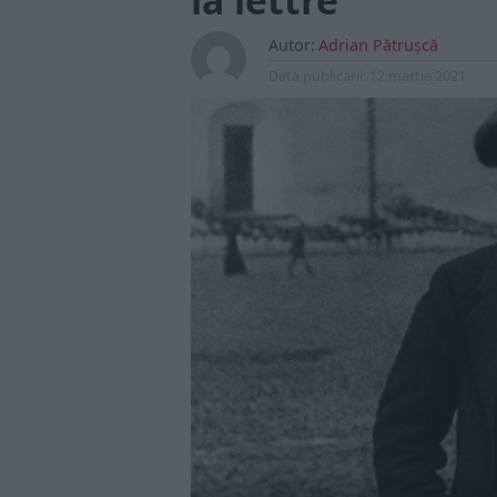
la lettre
Autor:
Adrian Pătrușcă
Data publicarii:
12 martie 2021