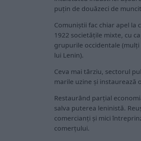
puțin de douăzeci de muncit
Comuniștii fac chiar apel la ca
1922 societățile mixte, cu ca
grupurile occidentale (mulți
lui Lenin).
Ceva mai târziu, sectorul pub
marile uzine și instaurează
Restaurând parțial economia
salva puterea leninistă. Reu
comercianți și mici întreprin
comerțului.