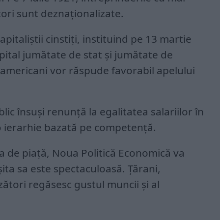
ori sunt deznaționalizate.
pitaliștii cinstiți, instituind pe 13 martie
pital jumătate de stat și jumătate de
 americani vor răspude favorabil apelului
lic însuși renunță la egalitatea salariilor în
 o ierarhie bazată pe competență.
 de piață, Noua Politică Economică va
șita sa este spectaculoasă. Țărani,
zători regăsesc gustul muncii și al