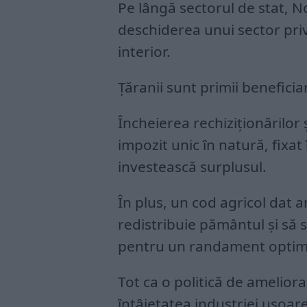
Pe lângă sectorul de stat, 
deschiderea unui sector priv
interior.
Țăranii sunt primii beneficia
Încheierea rechiziționărilor 
impozit unic în natură, fixat 
investească surplusul.
În plus, un cod agricol dat 
redistribuie pământul și să 
pentru un randament optim
Tot ca o politică de ameliora
întâietatea industriei ușoare