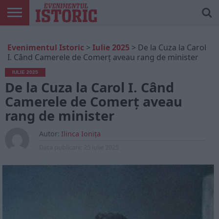
ARTICOLE
ONLINE
EDIȚII
ISTORIC
CONTUL
Evenimentul Istoric
>
Iulie 2025
>
De la Cuza la Carol
TIPĂRITE
PLAY
MEU
I. Când Camerele de Comerț aveau rang de minister
IULIE 2025
De la Cuza la Carol I. Când
Camerele de Comerț aveau
rang de minister
Autor:
Ilinca Ionița
Data publicarii:
25 iulie 2025