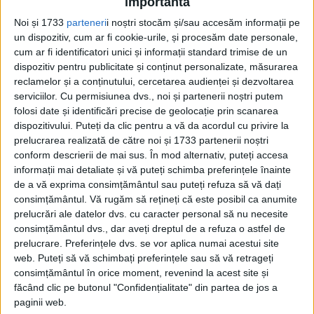
importantă
Pagini:
1
2
Noi și 1733
parteneri
i noștri stocăm și/sau accesăm informații pe
un dispozitiv, cum ar fi cookie-urile, și procesăm date personale,
cum ar fi identificatori unici și informații standard trimise de un
Din ultima ediție ...
dispozitiv pentru publicitate și conținut personalizate, măsurarea
Regina României
reclamelor și a conținutului, cercetarea audienței și dezvoltarea
serviciilor.
Cu permisiunea dvs., noi și partenerii noștri putem
Carol al II-lea și acțiunile sale care au ruinat
România Mare
folosi date și identificări precise de geolocație prin scanarea
dispozitivului. Puteți da clic pentru a vă da acordul cu privire la
Afaceri oneroase care au marcat România
modernă: Strousberg și Hallier
prelucrarea realizată de către noi și 1733 partenerii noștri
conform descrierii de mai sus. În mod alternativ, puteți accesa
informații mai detaliate și vă puteți schimba preferințele înainte
de a vă exprima consimțământul sau puteți refuza să vă dați
ETICHETE:
consimțământul.
Vă rugăm să rețineți că este posibil ca anumite
PUBLICAT IN CATEGORIILE:
IULIE 2025
prelucrări ale datelor dvs. cu caracter personal să nu necesite
DISTRIBUIE ȘTIREA:
FACEBOOK
|
TWITTER
consimțământul dvs., dar aveți dreptul de a refuza o astfel de
prelucrare. Preferințele dvs. se vor aplica numai acestui site
DACĂ VA PLAC MATERIALELE PUBLICATE, VA INVITĂM SĂ NE URMĂRIȚI
web. Puteți să vă schimbați preferințele sau să vă retrageți
ȘI PE
PAGINA NOASTRĂ DE FACEBOOK
consimțământul în orice moment, revenind la acest site și
făcând clic pe butonul "Confidențialitate" din partea de jos a
RECOMANDARI PENTRU TINE
paginii web.