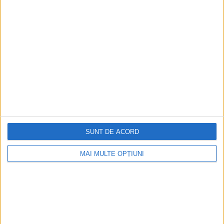
Ediția tipărită
Mai multe articole
SUNT DE ACORD
MAI MULTE OPȚIUNI
CELE MAI VIZITATE