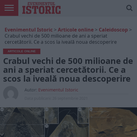
ARTICOLE
ONLINE
EDIȚII
ISTORIC
CONTUL
Evenimentul Istoric
>
Articole online
>
Caleidoscop
>
TIPĂRITE
PLAY
MEU
Crabul vechi de 500 milioane de ani a speriat
cercetătorii. Ce a scos la iveală noua descoperire
ARTICOLE ONLINE
Crabul vechi de 500 milioane de
ani a speriat cercetătorii. Ce a
scos la iveală noua descoperire
Autor:
Evenimentul Istoric
Data publicarii:
26 septembrie 2021