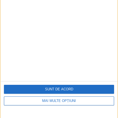
Istoria dezvoltării cazinourilor în
România: de la saloane sociale, la era
digitală
Figuri istorice celebre în sloturile online:
De la Cleopatra până la Iulius Cezar și
Napoleon Bonaparte
Aprilie 2026
SUNT DE ACORD
MAI MULTE OPȚIUNI