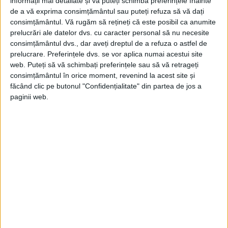
informații mai detaliate și vă puteți schimba preferințele înainte
de a vă exprima consimțământul sau puteți refuza să vă dați
capete. Din păcate, oamenii de știință nu
consimțământul.
Vă rugăm să rețineți că este posibil ca anumite
cunosc foarte multe detalii privind
prelucrări ale datelor dvs. cu caracter personal să nu necesite
consimțământul dvs., dar aveți dreptul de a refuza o astfel de
varietatea de dimensiuni și forme ale
prelucrare. Preferințele dvs. se vor aplica numai acestui site
carapacei craniului, însă cel al lui
web. Puteți să vă schimbați preferințele sau să vă retrageți
consimțământul în orice moment, revenind la acest site și
Titanokorys a fost probabil conceput
făcând clic pe butonul "Confidențialitate" din partea de jos a
pentru a-l ajuta să se hrănească pe fundul
paginii web.
oceanului.