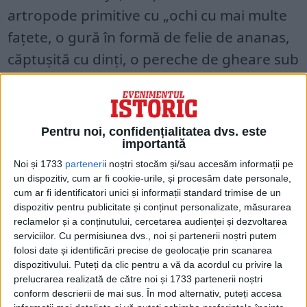
artropode primitive cu „ochi cu mai multe
fațete, o gură în formă de felie de ananas,
căptușită cu dinți, o pereche de gheare sub
cap pentru a captura prada și un corp care
le ajuta să înoate.”
Pentru noi, confidențialitatea dvs. este
„Aceste animale au avut un impact mare
importantă
asupra ecosistemelor de pe fundul mării.
Noi și 1733
parteneri
i noștri stocăm și/sau accesăm informații pe
un dispozitiv, cum ar fi cookie-urile, și procesăm date personale,
Membrele lor din față arătau ca niște
cum ar fi identificatori unici și informații standard trimise de un
greble stivuite și au fost foarte eficiente în
dispozitiv pentru publicitate și conținut personalizate, măsurarea
reclamelor și a conținutului, cercetarea audienței și dezvoltarea
a aduce tot ce capturau „, a adăugat
serviciilor.
Cu permisiunea dvs., noi și partenerii noștri putem
Caron.
folosi date și identificări precise de geolocație prin scanarea
dispozitivului. Puteți da clic pentru a vă da acordul cu privire la
prelucrarea realizată de către noi și 1733 partenerii noștri
Unele specii aveau capetele mari, iar
conform descrierii de mai sus. În mod alternativ, puteți accesa
Titanokorys avea unul dintre cele mai mari