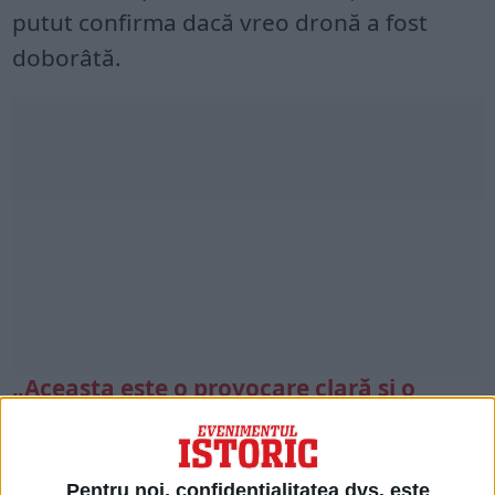
putut confirma dacă vreo dronă a fost
doborâtă.
„Aceasta este o provocare clară și o
invazie a spațiului nostru aerian de către
Coreea de Nord
„, a declarat oficialul sud-
coreean al apărării Lee Seung-oh în
Pentru noi, confidențialitatea dvs. este