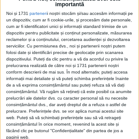
timpul unui briefing.
importantă
Noi și 1731
parteneri
i noștri stocăm și/sau accesăm informații pe
Lee a precizat că armata sud-coreeană a
un dispozitiv, cum ar fi cookie-urile, și procesăm date personale,
cum ar fi identificatori unici și informații standard trimise de un
efectuat o misiune de recunoaștere după
dispozitiv pentru publicitate și conținut personalizate, măsurarea
ce dronele au intrat în spațiul său aerian,
reclamelor și a conținutului, cercetarea audienței și dezvoltarea
serviciilor.
Cu permisiunea dvs., noi și partenerii noștri putem
iar unele active au trecut pe teritoriul
folosi date și identificări precise de geolocație prin scanarea
nord-coreean și au filmat instalațiile sale
dispozitivului. Puteți da clic pentru a vă da acordul cu privire la
prelucrarea realizată de către noi și 1731 partenerii noștri
militare.
conform descrierii de mai sus. În mod alternativ, puteți accesa
informații mai detaliate și vă puteți schimba preferințele înainte
Ultima dată când o dronă nord-coreeană a
de a vă exprima consimțământul sau puteți refuza să vă dați
consimțământul.
Vă rugăm să rețineți că este posibil ca anumite
intrat în spațiul aerian sud-coreean a fost
prelucrări ale datelor dvs. cu caracter personal să nu necesite
în urmă cu cinci ani, potrivit armatei sud-
consimțământul dvs., dar aveți dreptul de a refuza o astfel de
prelucrare. Preferințele dvs. se vor aplica numai acestui site
coreene.
web. Puteți să vă schimbați preferințele sau să vă retrageți
consimțământul în orice moment, revenind la acest site și
În 2017,
Coreea de Sud
a declarat că a
făcând clic pe butonul "Confidențialitate" din partea de jos a
paginii web.