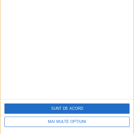
Napoleon Bonaparte
Aprilie 2026
SUNT DE ACORD
MAI MULTE OPȚIUNI