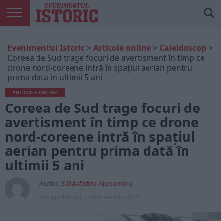
ARTICOLE
ONLINE
EDIȚII
ISTORIC
CONTUL
Evenimentul Istoric
>
Articole online
>
Caleidoscop
>
TIPĂRITE
PLAY
MEU
Coreea de Sud trage focuri de avertisment în timp ce
drone nord-coreene intră în spațiul aerian pentru
prima dată în ultimii 5 ani
ARTICOLE ONLINE
Coreea de Sud trage focuri de
avertisment în timp ce drone
nord-coreene intră în spațiul
aerian pentru prima dată în
ultimii 5 ani
Autor:
Sălăvăstru Alexandru
Data publicarii:
27 decembrie 2022